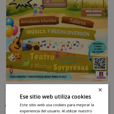
Alcorcón celebra un evento familiar solidario para apoyar la huelga del primer
×
ciclo de Educación Infantil
Ese sitio web utiliza cookies
Actividades para este domingo
Este sitio web usa cookies para mejorar la
experiencia del usuario. Al utilizar nuestro