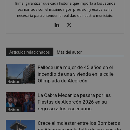
firme: garantizar que cada historia que importa a los vecinos
AWSALBCORS
1 semana
Amazon.com
Inc.
sea narrada con el máximo rigor, precisión y esa cercanía
embed.bsky.app
necesaria para entender la realidad de nuestro municipio.
Artículos relacionados
Más del autor
Fallece una mujer de 45 años en el
incendio de una vivienda en la calle
Olimpiada de Alcorcón
Noticias
La Cabra Mecánica pasará por las
Fiestas de Alcorcón 2026 en su
sp_landing
23 horas 59
Spotify Inc.
minutos
.spotify.com
regreso a los escenarios
Noticias
Crece el malestar entre los Bomberos
de Alcorcón por la falta de un acuerdo