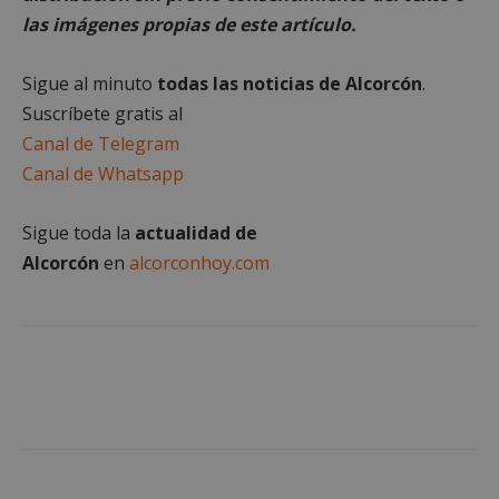
las imágenes propias de este artículo.
Sigue al minuto
todas las noticias de Alcorcón
.
Cookies no clasificadas
Suscríbete gratis al
Canal de Telegram
Canal de Whatsapp
Sigue toda la
actualidad de
Cookies estrictamente necesarias
Alcorcón
en
alcorconhoy.com
Cookies de rendimiento
Cookies de preferencias
Cookies de funcionalidad
Cookies no clasificadas
Las cookies estrictamente necesarias permiten la
funcionalidad principal del sitio web, como el
inicio de sesión de usuario y la gestión de cuentas.
El sitio web no se puede utilizar correctamente sin
las cookies estrictamente necesarias.