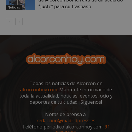
“justo” para su traspaso
Noticias
VISITOR_PRIVACY_METADATA
5 meses 4
YouTube
semanas
.youtube.com
Todas las noticias de Alcorcón en
alcorconhoy.com
. Mantente informado de
toda la actualidad, noticias, eventos, ocio y
deportes de tu ciudad. ¡Síguenos!
Notas de prensa a:
redaccion@madridpress.es
Teléfono periódico alcorconhoy.com:
91
sp_t
1 año
Spotify Inc.