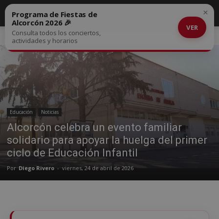
×
Programa de Fiestas de
Alcorcón 2026 🎉
VER
Consulta todos los conciertos,
Inicio
Educación
actividades y horarios
Educación
Noticias
Alcorcón celebra un evento familiar
solidario para apoyar la huelga del primer
ciclo de Educación Infantil
Por
Diego Rivero
-
viernes, 24 de abril de 2026