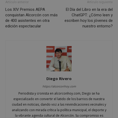
Artículo anterior
Artículo siguiente
Proveedor
/
Nombre
Vencimient
Dominio
Los XIV Premios AEPA
El Día del Libro en la era del
conquistan Alcorcón con más
ChatGPT: ¿Cómo leen y
PHPSESSID
Sesión
PHP.net
alcorconhoy.com
de 400 asistentes en otra
escriben hoy los jóvenes de
edición espectacular
nuestro entorno?
Diego Rivero
https://alcorconhoy.com
Google
Privacy Policy
Periodista y cronista en alcorconhoy.com, Diego se ha
especializado en convertir el latido de los barrios de nuestra
ciudad en noticias, dando voz a las reivindicaciones vecinales y
analizando con mirada crítica la política municipal, el deporte y
la vibrante agenda cultural de Alcorcón. Su compromiso es