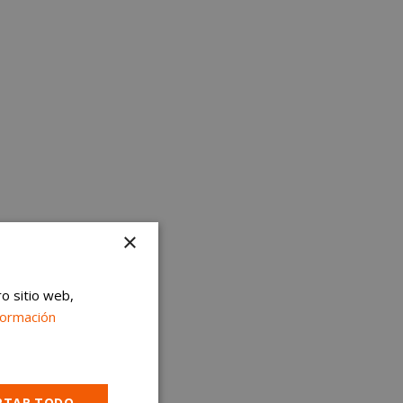
×
ro sitio web,
formación
PTAR TODO