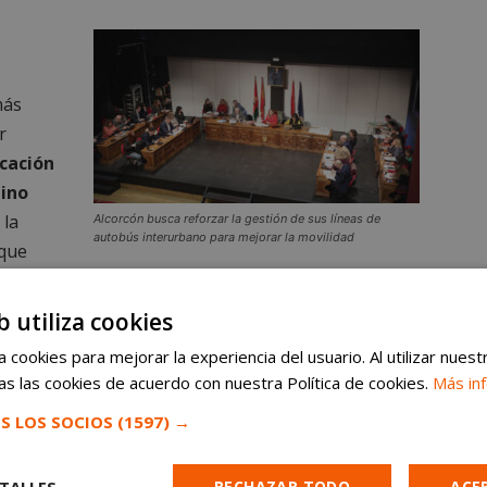
más
r
icación
mino
 la
Alcorcón busca reforzar la gestión de sus líneas de
autobús interurbano para mejorar la movilidad
 que
 las empresas
públicas o privadas que presten sus
b utiliza cookies
título otorgado por el CRTM.
 cookies para mejorar la experiencia del usuario. Al utilizar nuest
s las cookies de acuerdo con nuestra Política de cookies.
Más in
sa técnica de trabajo entre la
Comunidad de
S LOS SOCIOS
(1597) →
sportes y el Ayuntamiento de Alcorcón
. Por otro
n reafirmar su compromiso con el Plan Municipal de
RECHAZAR TODO
ACE