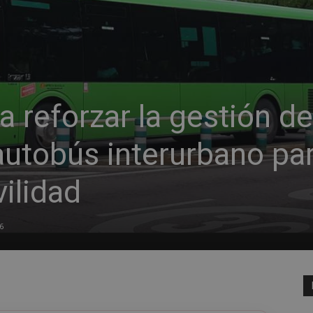
 reforzar la gestión de
autobús interurbano pa
ilidad
6