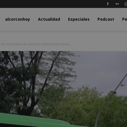
y.com
alcorconhoy
Actualidad
Especiales
Podcast
Pe
 de sus líneas de autobús interurbano para...