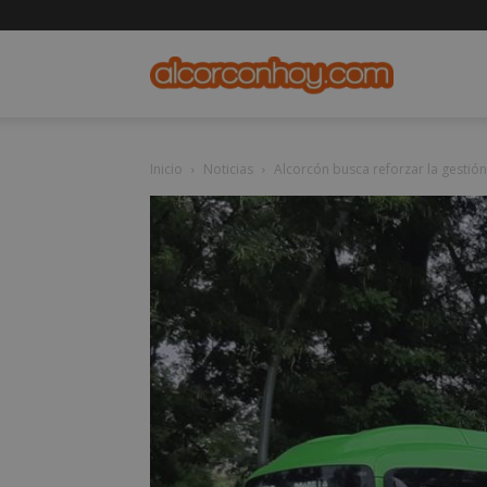
alcorconho
Inicio
Noticias
Alcorcón busca reforzar la gestión