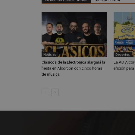
CookieScriptConse
Nombre
Nombre
Nombre
__gpi
__Secure-
Noticias
Deportes
ROLLOUT_TOKEN
Clásicos de la Electrónica alargará la
La AD Alcor
test_cookie
ttwid
fiesta en Alcorcón con cinco horas
afición para
de música
OAID
IDE
_ga_MP6BJ9ENMQ
iutk
_ga
YSC
__gads