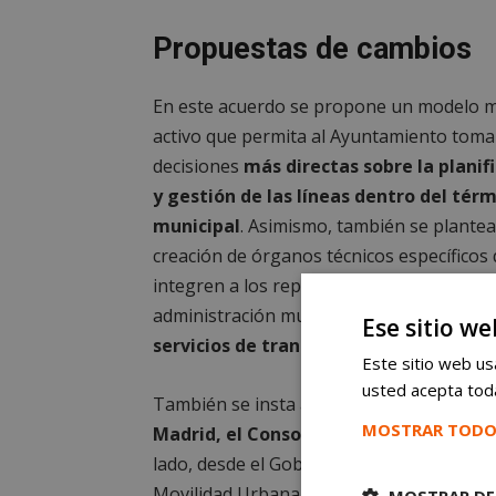
Propuestas de cambios
En este acuerdo se propone un modelo 
activo que permita al Ayuntamiento toma
decisiones
más directas sobre la planif
y gestión de las líneas dentro del tér
municipal
. Asimismo, también se plantea
creación de órganos técnicos específicos
integren a los representantes de la
administración municipal competentes y
Ese sitio we
servicios de transporte en virtud del 
Este sitio web usa
usted acepta toda
También se insta a la apertura de una me
MOSTRAR TODO
Madrid, el Consorcio Regional de Tran
lado, desde el Gobierno municipal quiere
Movilidad Urbana.