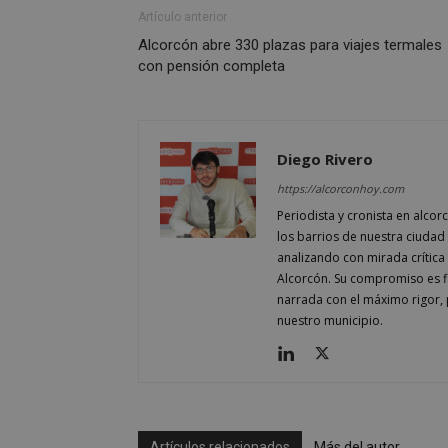
Artículo anterior
Alcorcón abre 330 plazas para viajes termales
con pensión completa
AWSALBCORS
Diego Rivero
sp_landing
https://alcorconhoy.com
Periodista y cronista en alcor
VISITOR_PRIVACY
los barrios de nuestra ciudad 
analizando con mirada crítica 
Alcorcón. Su compromiso es fi
narrada con el máximo rigor, 
nuestro municipio.
sp_t
__cf_bm
Artículos relacionados
Más del autor