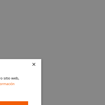
×
ro sitio web,
formación