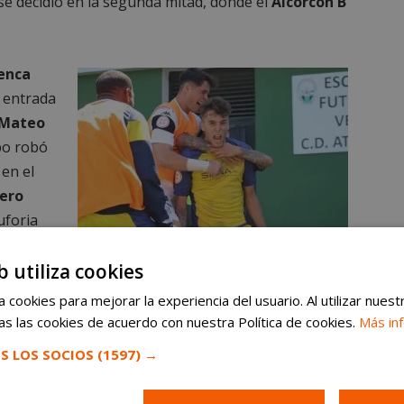
 se decidió en la segunda mitad, donde el
Alcorcón B
enca
o entrada
Mateo
epo robó
 en el
tero
euforia
ranzas
El Alcorcón B desciende a Tercera RFEF de la forma más
b utiliza cookies
cruel. El gol de Álvaro Baladía hizo soñar a los amarillos
es que,
hasta el final del partido
 cookies para mejorar la experiencia del usuario. Al utilizar nuest
ro Yuste
s las cookies de acuerdo con nuestra Política de cookies.
Más in
a en el minuto 94
.
S LOS SOCIOS
(1597) →