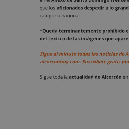
en el
Anexo de Santo Domingo frente al
que los
aficionados despedir a lo grande 
categoría nacional.
AWSALBCORS
*Queda terminantemente prohibido el 
del texto o de las imágenes que aparec
sp_landing
Sigue al minuto todas las noticias de A
alcorconhoy.com. Suscríbete gratis pu
VISITOR_PRIVACY
Sigue toda la
actualidad de Alcorcón
e
sp_t
__cf_bm