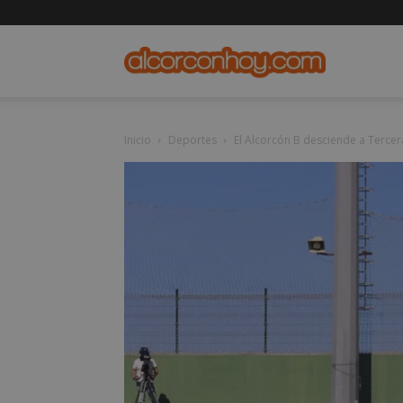
alcorconho
Inicio
Deportes
El Alcorcón B desciende a Tercer