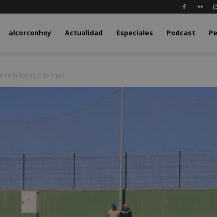
y.com
alcorconhoy
Actualidad
Especiales
Podcast
Pe
a de la forma más cruel