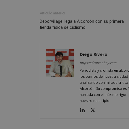
CookieScriptConse
Artículo anterior
Deporvillage llega a Alcorcón con su primera
tienda física de ciclismo
Nombre
Nombre
Nombre
__gpi
__Secure-
Diego Rivero
ROLLOUT_TOKEN
test_cookie
https://alcorconhoy.com
ttwid
Periodista y cronista en alcor
OAID
los barrios de nuestra ciudad 
IDE
analizando con mirada crítica 
Alcorcón. Su compromiso es fi
narrada con el máximo rigor, 
_ga_MP6BJ9ENMQ
iutk
nuestro municipio.
_ga
YSC
__gads