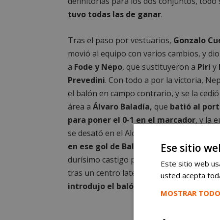
definitorias para los dos conjuntos, todo
tuvo todas las de ganar
.
Tras el paso por vestuarios,
Gonzalo Cu
movió al equipo con varios cambios, y di
a
Fode y Nepo
, que sustituyeron a
Piri
y
Prevedini
. Con todo a por la victoria, N
el balón en campo contrario, y se la cedió
área a
Álvaro Baladía,
que
batió al por
para poner el 0-1 en el marcador
, y la 
se desató en el Alcorcón B, que vio espe
Ese sitio we
en ese gol de Bala.
Pero, al final, llegó el
durísimo castigo para el filial alfarero. Y 
Este sitio web usa
tras un centro lateral de los locales,
Álva
usted acepta toda
introdujo el balón en su propia porterí
MOSTRAR TODO