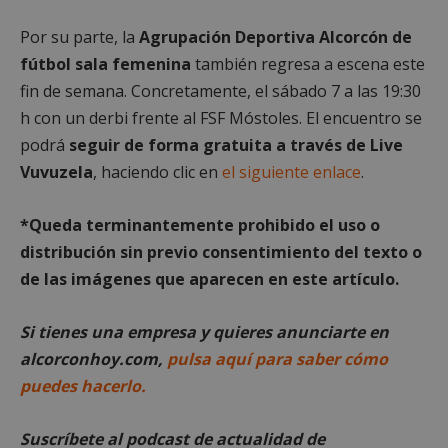
Por su parte, la
Agrupación Deportiva Alcorcón de
fútbol sala femenina
también regresa a escena este
fin de semana. Concretamente, el sábado 7 a las 19:30
h con un derbi frente al FSF Móstoles. El encuentro se
podrá
seguir de forma gratuita a través de Live
Vuvuzela
, haciendo clic en
el siguiente enlace
.
Google
*Queda terminantemente prohibido el uso o
Privacy Policy
distribución sin previo consentimiento del texto o
de las imágenes que aparecen en este artículo.
Si tienes una empresa y quieres anunciarte en
AWSALBCORS
1 semana
Amazon.com
alcorconhoy.com,
pulsa aquí para saber cómo
Inc.
embed.bsky.app
puedes hacerlo.
Suscríbete al podcast de actualidad de