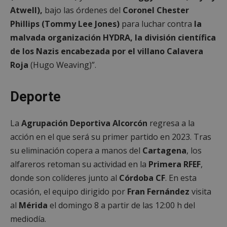
Atwell),
bajo las órdenes del
Coronel Chester
Phillips (Tommy Lee Jones)
para luchar contra
la
malvada organización HYDRA, la división científica
Cookies estrictamente necesarias
de los Nazis encabezada por el villano Calavera
Cookies de rendimiento
Roja
(Hugo Weaving)”.
Cookies de preferencias
Cookies de funcionalidad
Deporte
Cookies no clasificadas
La
Agrupación Deportiva Alcorcón
regresa a la
Las cookies estrictamente necesarias permiten la
funcionalidad principal del sitio web, como el
acción en el que será su primer partido en 2023. Tras
inicio de sesión de usuario y la gestión de cuentas.
El sitio web no se puede utilizar correctamente sin
su eliminación copera a manos del
Cartagena
, los
las cookies estrictamente necesarias.
alfareros retoman su actividad en la
Primera RFEF
,
Proveedor
/
Nombre
Vencimient
donde son colíderes junto al
Córdoba CF
. En esta
Dominio
ocasión, el equipo dirigido por
Fran Fernández
visita
PHPSESSID
Sesión
PHP.net
alcorconhoy.com
al
Mérida
el domingo 8 a partir de las 12:00 h del
mediodía.