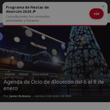
×
Programa de Fiestas de
Alcorcón 2026 🎉
VER
Consulta todos los conciertos,
Inicio
Deportes
actividades y horarios
Deportes
Noticias
Ocio y cultura
Agenda de Ocio de Alcorcón del 6 al 8 de
enero
Por
Javier Rubiano
-
viernes, 6 de enero de 2023