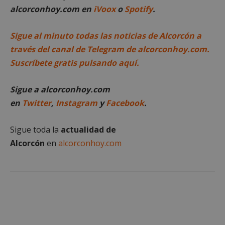
alcorconhoy.com en
iVoox
o
Spotify
.
Sigue al minuto todas las noticias de Alcorcón a
través del canal de Telegram de alcorconhoy.com.
Suscríbete gratis pulsando aquí.
Sigue a alcorconhoy.com
en
Twitter
,
Instagram
y
Facebook
.
sp_landing
23 horas 59
Spotify Inc.
minutos
.spotify.com
Sigue toda la
actualidad de
Alcorcón
en
alcorconhoy.com
VISITOR_PRIVACY_METADATA
5 meses 4
YouTube
semanas
.youtube.com