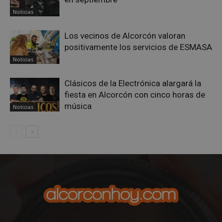
sp_landing
23 horas 59
Spotify Inc.
minutos
.spotify.com
Noticias
Los vecinos de Alcorcón valoran
positivamente los servicios de ESMASA
Noticias
Clásicos de la Electrónica alargará la
VISITOR_PRIVACY_METADATA
5 meses 4
YouTube
fiesta en Alcorcón con cinco horas de
semanas
.youtube.com
música
Noticias