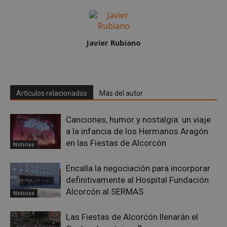
.spotify.com
Javier Rubiano
__cf_bm
29 minutos
Cloudflare Inc.
Artículos relacionados
Más del autor
58 segundo
.twitter.com
Canciones, humor y nostalgia: un viaje
a la infancia de los Hermanos Aragón
en las Fiestas de Alcorcón
Noticias
Encalla la negociación para incorporar
definitivamente al Hospital Fundación
CookieScriptConsent
4 semanas 
CookieScript
Alcorcón al SERMAS
Noticias
días
alcorconhoy.com
Las Fiestas de Alcorcón llenarán el