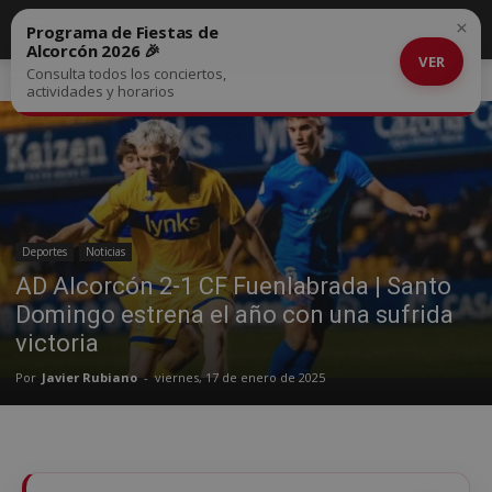
×
Programa de Fiestas de
Alcorcón 2026 🎉
VER
Consulta todos los conciertos,
Inicio
Deportes
actividades y horarios
Deportes
Noticias
AD Alcorcón 2-1 CF Fuenlabrada | Santo
Domingo estrena el año con una sufrida
victoria
Por
Javier Rubiano
-
viernes, 17 de enero de 2025