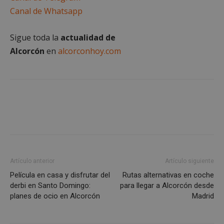
Canal de Whatsapp
Sigue toda la
actualidad de
VISITOR_PRIVACY_METADATA
5 meses 4
YouTube
Alcorcón
en
alcorconhoy.com
semanas
.youtube.com
Artículo anterior
Artículo siguiente
Película en casa y disfrutar del
Rutas alternativas en coche
derbi en Santo Domingo:
para llegar a Alcorcón desde
planes de ocio en Alcorcón
Madrid
sp_t
1 año
Spotify Inc.