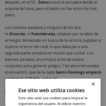
después, en el 55′,
Samu
buscó la escuadra desde la
esquina del área, pero el balón no fue entre los tres
palos.
Los minutos pasaban y ninguno de los dos,
ni
Alcorcón
, ni
Fuenlabrada
, estaban por la labor de
arriesgar demasiado en busca de la victoria. Jugaban a
esperar el error del rival, lo que daba pie a una
segunda parte anodina sin mucho que contar. Los
balones parados, el principal arma de ambos
conjuntos para generar peligro. Tan aburrido estaba
el encuentro, que de la nada
Santo Domingo empezó
a entonar el ‘Pablo, vete ya’
.
×
Ese sitio web utiliza cookies
Y de la nada, los goles
Este sitio web usa cookies para mejorar la
experiencia del usuario. Al utilizar nuestro
Y entonces, llegó el error del
Fuenlabrada
. Echó la