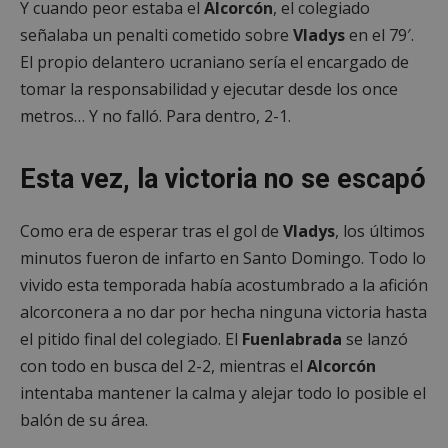
preferencias
funcionalidad
Y cuando peor estaba el
Alcorcón
, el colegiado
señalaba un penalti cometido sobre
Vladys
en el 79′.
El propio delantero ucraniano sería el encargado de
Cookies no clasificadas
tomar la responsabilidad y ejecutar desde los once
metros… Y no falló. Para dentro, 2-1.
Esta vez, la victoria no se escapó
Cookies estrictamente necesarias
Como era de esperar tras el gol de
Vladys
, los últimos
Cookies de rendimiento
minutos fueron de infarto en Santo Domingo. Todo lo
Cookies de preferencias
vivido esta temporada había acostumbrado a la afición
Cookies de funcionalidad
alcorconera a no dar por hecha ninguna victoria hasta
Cookies no clasificadas
el pitido final del colegiado. El
Fuenlabrada
se lanzó
con todo en busca del 2-2, mientras el
Alcorcón
Las cookies estrictamente necesarias permiten la
funcionalidad principal del sitio web, como el
intentaba mantener la calma y alejar todo lo posible el
inicio de sesión de usuario y la gestión de cuentas.
El sitio web no se puede utilizar correctamente sin
balón de su área.
las cookies estrictamente necesarias.