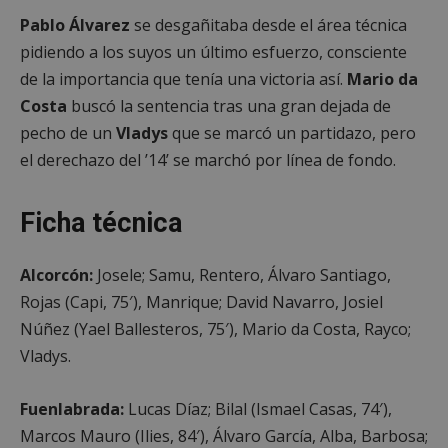
Proveedor
/
Nombre
Vencimient
Pablo Álvarez
se desgañitaba desde el área técnica
Dominio
pidiendo a los suyos un último esfuerzo, consciente
PHPSESSID
Sesión
PHP.net
alcorconhoy.com
de la importancia que tenía una victoria así.
Mario da
Costa
buscó la sentencia tras una gran dejada de
pecho de un
Vladys
que se marcó un partidazo, pero
el derechazo del ’14’ se marchó por línea de fondo.
Ficha técnica
Alcorcón:
Josele; Samu, Rentero, Álvaro Santiago,
Rojas (Capi, 75′), Manrique; David Navarro, Josiel
Núñez (Yael Ballesteros, 75′), Mario da Costa, Rayco;
Google
Vladys.
Privacy Policy
Fuenlabrada:
Lucas Díaz; Bilal (Ismael Casas, 74′),
Marcos Mauro (Ilies, 84′), Álvaro García, Alba, Barbosa;