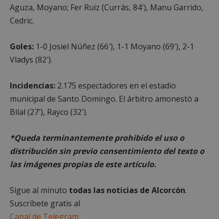
Aguza, Moyano; Fer Ruiz (Currás, 84′), Manu Garrido,
AWSALBCORS
1 semana
Amazon.com
Inc.
Cedric.
embed.bsky.app
Goles:
1-0 Josiel Núñez (66′), 1-1 Moyano (69′), 2-1
Vladys (82′).
Incidencias:
2.175 espectadores en el estadio
municipal de Santo Domingo. El árbitro amonestó a
Bilal (27′), Rayco (32′).
*Queda terminantemente prohibido el uso o
distribución sin previo consentimiento del texto o
las imágenes propias de este artículo.
sp_landing
23 horas 59
Spotify Inc.
minutos
.spotify.com
Sigue al minuto
todas las noticias de Alcorcón
.
Suscríbete gratis al
Canal de Telegram