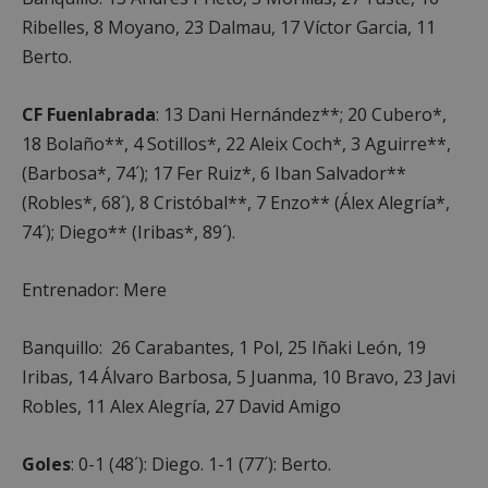
alcorconhoy.com
Ribelles, 8 Moyano, 23 Dalmau, 17 Víctor Garcia, 11
Berto.
CF Fuenlabrada
: 13 Dani Hernández**; 20 Cubero*,
18 Bolaño**, 4 Sotillos*, 22 Aleix Coch*, 3 Aguirre**,
(Barbosa*, 74´); 17 Fer Ruiz*, 6 Iban Salvador**
(Robles*, 68´), 8 Cristóbal**, 7 Enzo** (Álex Alegría*,
74´); Diego** (Iribas*, 89´).
Entrenador: Mere
Google
Privacy Policy
Banquillo: 26 Carabantes, 1 Pol, 25 Iñaki León, 19
Iribas, 14 Álvaro Barbosa, 5 Juanma, 10 Bravo, 23 Javi
Robles, 11 Alex Alegría, 27 David Amigo
AWSALBCORS
1 semana
Amazon.com
Inc.
Goles
: 0-1 (48´): Diego. 1-1 (77´): Berto.
embed.bsky.app