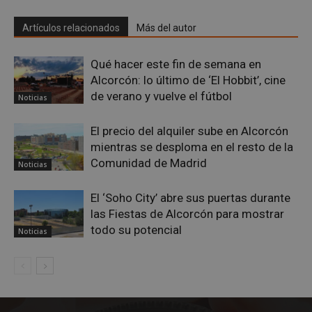
Artículos relacionados
Más del autor
Qué hacer este fin de semana en
Alcorcón: lo último de ‘El Hobbit’, cine
de verano y vuelve el fútbol
Noticias
Proveedor
/
El precio del alquiler sube en Alcorcón
Nombre
Vencimiento
Descripció
Dominio
mientras se desploma en el resto de la
Nombre
Proveedor
/
Dominio
Vencimiento
Des
__Secure-
.youtube.com
5 meses 4
Comunidad de Madrid
Noticias
ROLLOUT_TOKEN
semanas
__gpi
.alcorconhoy.com
1 año 4
Es 
Proveedor
/
Nombre
Vencimiento
Descr
semanas
que
Dominio
ttwid
.tiktok.com
11 meses 4
Esta cookie 
coo
El ‘Soho City’ abre sus puertas durante
semanas
asocia
util
test_cookie
15 minutos
Doubl
Google LLC
comúnmen
fine
las Fiestas de Alcorcón para mostrar
(que 
.doubleclick.net
con análisis
seg
prop
entrega de
anál
todo su potencial
Noticias
de Go
contenido
rec
estab
personaliza
inf
esta 
basado en
sob
para
interaccion
inte
dete
de usuario,
de l
si el
pero sin
y mé
nave
detalles
ren
del vi
específicos,
del 
del s