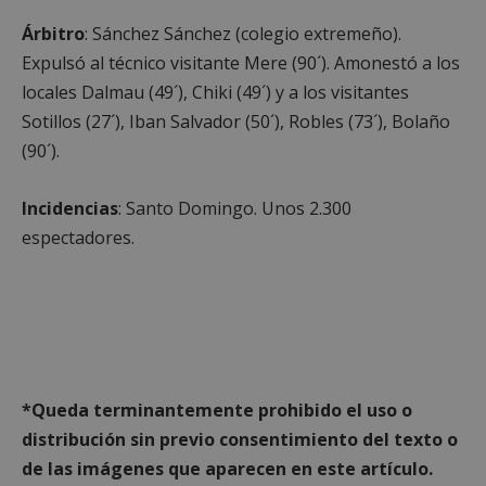
Árbitro
: Sánchez Sánchez (colegio extremeño).
Expulsó al técnico visitante Mere (90´). Amonestó a los
locales Dalmau (49´), Chiki (49´) y a los visitantes
Sotillos (27´), Iban Salvador (50´), Robles (73´), Bolaño
(90´).
Incidencias
: Santo Domingo. Unos 2.300
espectadores.
sp_landing
23 horas 59
Spotify Inc.
minutos
.spotify.com
*Queda terminantemente prohibido el uso o
distribución sin previo consentimiento del texto o
de las imágenes que aparecen en este artículo.