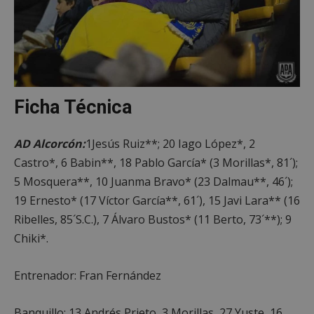
Cookies no clasificadas
Ficha Técnica
Cookies estrictamente necesarias
Cookies de rendimiento
AD Alcorcón:
1Jesús Ruiz**; 20 Iago López*, 2
Cookies de preferencias
Castro*, 6 Babin**, 18 Pablo García* (3 Morillas*, 81´);
Cookies de funcionalidad
5 Mosquera**, 10 Juanma Bravo* (23 Dalmau**, 46´);
Cookies no clasificadas
19 Ernesto* (17 Víctor García**, 61´), 15 Javi Lara** (16
Las cookies estrictamente necesarias permiten la
Ribelles, 85´S.C.), 7 Álvaro Bustos* (11 Berto, 73´**); 9
funcionalidad principal del sitio web, como el
inicio de sesión de usuario y la gestión de cuentas.
Chiki*.
El sitio web no se puede utilizar correctamente sin
las cookies estrictamente necesarias.
Proveedor
/
Entrenador: Fran Fernández
Nombre
Vencimient
Dominio
PHPSESSID
Sesión
PHP.net
Banquillo: 13 Andrés Prieto, 3 Morillas, 27 Yuste, 16