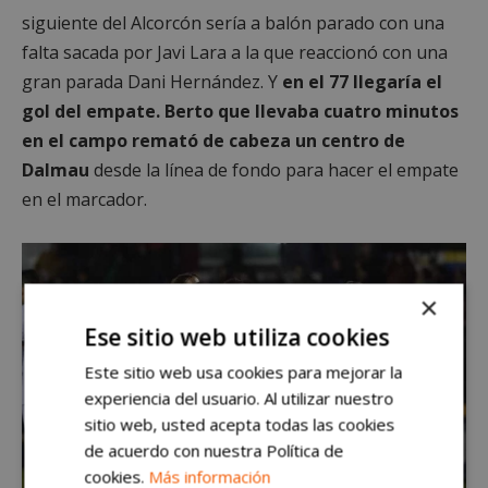
siguiente del Alcorcón sería a balón parado con una
falta sacada por Javi Lara a la que reaccionó con una
gran parada Dani Hernández. Y
en el 77 llegaría el
gol del empate. Berto que llevaba cuatro minutos
en el campo remató de cabeza un centro de
Dalmau
desde la línea de fondo para hacer el empate
en el marcador.
×
Ese sitio web utiliza cookies
Este sitio web usa cookies para mejorar la
experiencia del usuario. Al utilizar nuestro
sitio web, usted acepta todas las cookies
de acuerdo con nuestra Política de
cookies.
Más información