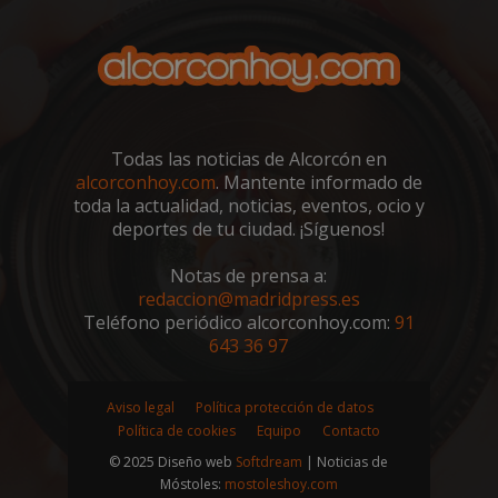
una
para
admi
categorizac
exp
cooki
general es
del 
difícil.
IDE
1 año 4
Esta 
Google LLC
OAID
1 año
Asoc
OpenX
semanas
es
.doubleclick.net
pla
Technologies Inc.
estab
publ
ads.alcorconhoy.com
por
ban
Doubl
para
y llev
Regi
cabo
Todas las noticias de Alcorcón en
han
infor
anu
alcorconhoy.com
. Mantente informado de
sobr
espe
el us
toda la actualidad, noticias, eventos, ocio y
Seg
final 
info
deportes de tu ciudad. ¡Síguenos!
el sit
solo
y cua
ren
publi
en l
Notas de prensa a:
que e
orie
usuari
redaccion@madridpress.es
usu
haya 
coo
Teléfono periódico alcorconhoy.com:
91
antes
orig
visita
643 36 97
pued
sitio
para
dom
iutk
5 meses 4
Recon
Issuu Inc.
semanas
dispo
.issuu.com
Aviso legal
Política protección de datos
_ga_MP6BJ9ENMQ
.alcorconhoy.com
1 año 1 mes
Goo
del u
Anal
Política de cookies
Equipo
Contacto
los
esta
docu
par
© 2025 Diseño web
Softdream
| Noticias de
de Is
el e
se ha
Móstoles:
mostoleshoy.com
sesi