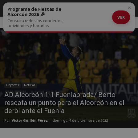
×
Programa de Fiestas de
Alcorcón 2026 🎉
VER
Consulta todos los conciertos,
Inicio
Deportes
actividades y horarios
Deportes
Noticias
AD Alcorcón 1-1 Fuenlabrada/ Berto
rescata un punto para el Alcorcón en el
derbi ante el Fuenla
Por
Víctor Guillén Pérez
-
domingo, 4 de diciembre de 2022