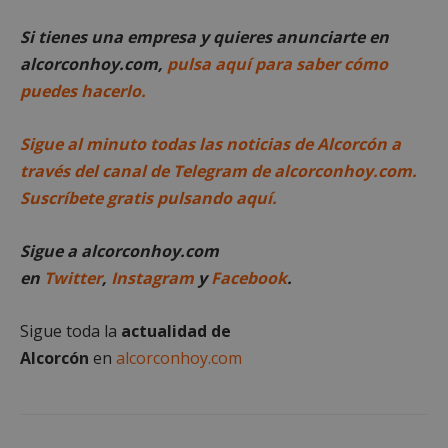
VISITOR_PRIVACY_METADATA
5 meses 4
YouTube
semanas
.youtube.com
Si tienes una empresa y quieres anunciarte en
alcorconhoy.com,
pulsa aquí para saber cómo
puedes hacerlo.
Sigue al minuto todas las noticias de Alcorcón a
través del canal de Telegram de alcorconhoy.com.
Suscríbete gratis pulsando aquí.
Sigue a alcorconhoy.com
en
Twitter
,
Instagram
y
Facebook
.
Sigue toda la
actualidad de
Alcorcón
en
alcorconhoy.com
sp_t
1 año
Spotify Inc.
.spotify.com