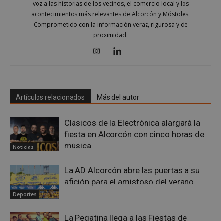
voz a las historias de los vecinos, el comercio local y los
AWSALBCORS
1 semana
Amazon.com
acontecimientos más relevantes de Alcorcón y Móstoles.
Inc.
Comprometido con la información veraz, rigurosa y de
embed.bsky.app
proximidad.
Artículos relacionados
Más del autor
Clásicos de la Electrónica alargará la
fiesta en Alcorcón con cinco horas de
música
Noticias
La AD Alcorcón abre las puertas a su
sp_landing
23 horas 59
Spotify Inc.
afición para el amistoso del verano
minutos
.spotify.com
Deportes
La Pegatina llega a las Fiestas de