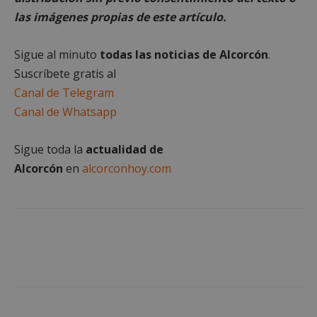
preferencias
funcionalidad
las imágenes propias de este artículo.
Sigue al minuto
todas las noticias de Alcorcón
.
Cookies no clasificadas
Suscríbete gratis al
Canal de Telegram
Canal de Whatsapp
Sigue toda la
actualidad de
Cookies estrictamente necesarias
Alcorcón
en
alcorconhoy.com
Cookies de rendimiento
Cookies de preferencias
Cookies de funcionalidad
Cookies no clasificadas
Las cookies estrictamente necesarias permiten la
funcionalidad principal del sitio web, como el
inicio de sesión de usuario y la gestión de cuentas.
El sitio web no se puede utilizar correctamente sin
las cookies estrictamente necesarias.