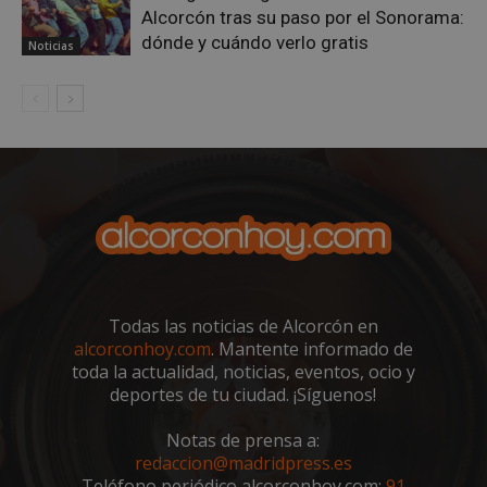
Alcorcón tras su paso por el Sonorama:
dónde y cuándo verlo gratis
Noticias
VISITOR_PRIVACY_METADATA
5 meses 4
YouTube
semanas
.youtube.com
Todas las noticias de Alcorcón en
alcorconhoy.com
. Mantente informado de
toda la actualidad, noticias, eventos, ocio y
deportes de tu ciudad. ¡Síguenos!
Notas de prensa a:
redaccion@madridpress.es
Teléfono periódico alcorconhoy.com:
91
sp_t
1 año
Spotify Inc.