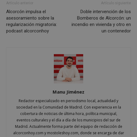
Artículo anterior
Artículo siguiente
Proveedor
/
Nombre
Vencimient
Dominio
Alcorcón impulsa el
Doble intervención de los
asesoramiento sobre la
Bomberos de Alcorcón: un
PHPSESSID
Sesión
PHP.net
regularización migratoria:
incendio en vivienda y otro en
alcorconhoy.com
podcast alcorconhoy
un contenedor
Manu Jiménez
Redactor especializado en periodismo local, actualidad y
Google
sociedad en la Comunidad de Madrid. Con experiencia en la
Privacy Policy
cobertura de noticias de última hora, política municipal,
eventos culturales y el día a día de los municipios del sur de
Madrid. Actualmente forma parte del equipo de redacción de
alcorconhoy.com y mostoleshoy.com, donde se encarga de dar