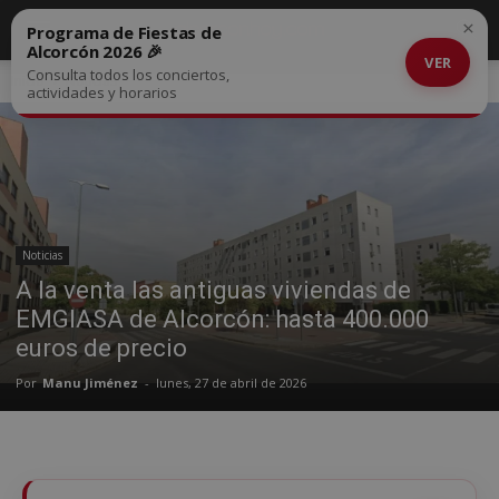
×
Programa de Fiestas de
Alcorcón 2026 🎉
VER
Consulta todos los conciertos,
Inicio
Noticias
actividades y horarios
Noticias
A la venta las antiguas viviendas de
EMGIASA de Alcorcón: hasta 400.000
euros de precio
Por
Manu Jiménez
-
lunes, 27 de abril de 2026