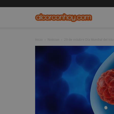
alcorconho
Inicio
Noticias
29 de octubre Día Mundial del Ictu