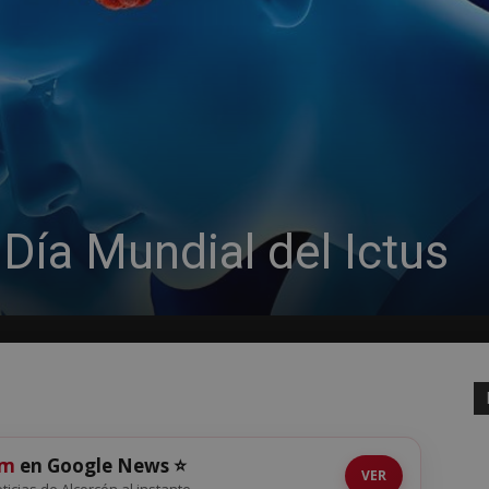
Día Mundial del Ictus
om
en Google News ⭐
VER
oticias de Alcorcón al instante