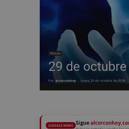
Noticias
29 de octubre 
Por
alcorconhoy
-
lunes, 29 de octubre de 2018
Sigue
alcorconhoy.c
GOOGLE NEWS
Pulsa la estrella y recibe las n