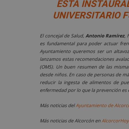
ESTA INSTAURAD
UNIVERSITARIO 
AWSALBCORS
El concejal de Salud,
Antonio Ramírez
, 
es fundamental para poder actuar fren
Ayuntamiento queremos ser un altavoz m
sp_landing
lanzamos estas recomendaciones avalada
(OMS). Un buen resumen de las mismas 
VISITOR_PRIVACY
desde niños. En caso de personas de m
reducir la ingesta de alimentos de pue
enfermedad por lo que la prevención es 
Más noticias del
Ayuntamiento de Alcor
sp_t
Más noticias de Alcorcón en
AlcorcorHo
__cf_bm