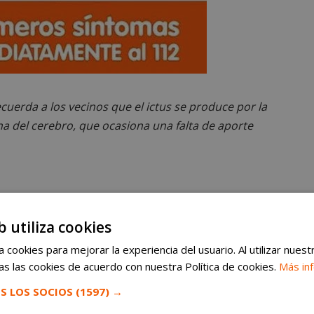
uerda a los vecinos que el ictus se produce por la
na del cerebro, que ocasiona una falta de aporte
 región cerebral y generalmente son de comienzo
b utiliza cookies
 pérdida de sensibilidad o movimiento en alguna
 la pérdida total o parcial de la visión; un dolor de
 cookies para mejorar la experiencia del usuario. Al utilizar nuest
s las cookies de acuerdo con nuestra Política de cookies.
Más in
tabilidad o desequilibrio.
S LOS SOCIOS
(1597) →