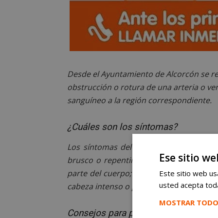
Desde el Ayuntamiento de Alcorcón se rec
obstrucción o rotura de una arteria o ve
sanguíneo a la región correspondiente.
¿Cuáles son los síntomas?
Los síntomas del ictus dependen de la
Ese sitio we
brusco o repentino como pueden ser la
parte del cuerpo; la alteración del habla;
Este sitio web usa
usted acepta toda
cabeza intenso o persistente y cierta ines
MOSTRAR TODO
Consejos para prevenir el ictus