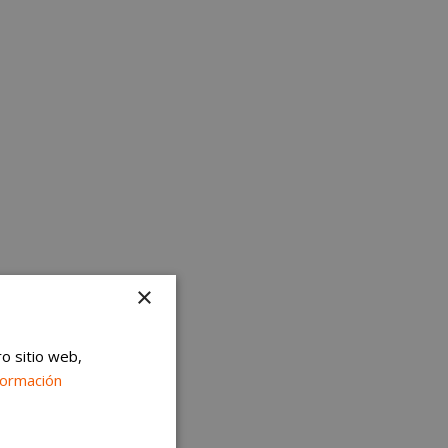
×
ro sitio web,
formación