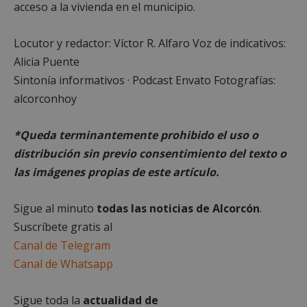
acceso a la vivienda en el municipio.
Locutor y redactor: Víctor R. Alfaro Voz de indicativos:
Alicia Puente
Sintonía informativos · Podcast Envato Fotografías:
Cookies estrictamente necesarias
alcorconhoy
Cookies de rendimiento
Cookies de preferencias
*Queda terminantemente prohibido el uso o
Cookies de funcionalidad
distribución sin previo consentimiento del texto o
Cookies no clasificadas
las imágenes propias de este artículo.
Las cookies estrictamente necesarias permiten la
funcionalidad principal del sitio web, como el
Sigue al minuto
todas las noticias de Alcorcón
.
inicio de sesión de usuario y la gestión de cuentas.
El sitio web no se puede utilizar correctamente sin
Suscríbete gratis al
las cookies estrictamente necesarias.
Canal de Telegram
Proveedor
/
Nombre
Vencimient
Canal de Whatsapp
Dominio
PHPSESSID
Sesión
PHP.net
alcorconhoy.com
Sigue toda la
actualidad de