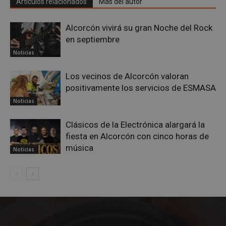
Artículos relacionados
Más del autor
semanas
.youtube.com
Alcorcón vivirá su gran Noche del Rock
en septiembre
Noticias
Los vecinos de Alcorcón valoran
positivamente los servicios de ESMASA
Noticias
Clásicos de la Electrónica alargará la
fiesta en Alcorcón con cinco horas de
música
Noticias
sp_t
1 año
Spotify Inc.
.spotify.com