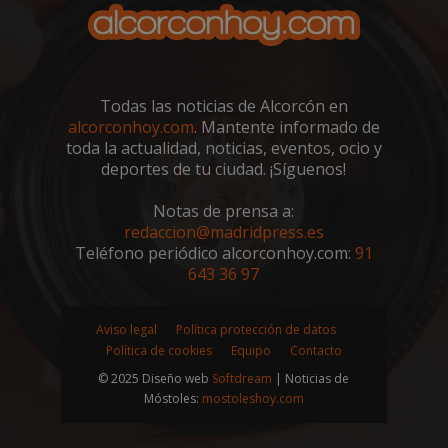
__cf_bm
29 minutos
Cloudflare Inc.
58 segundo
.twitter.com
Todas las noticias de Alcorcón en
alcorconhoy.com
. Mantente informado de
toda la actualidad, noticias, eventos, ocio y
deportes de tu ciudad. ¡Síguenos!
Notas de prensa a:
redaccion@madridpress.es
Teléfono periódico alcorconhoy.com:
91
643 36 97
CookieScriptConsent
4 semanas 
CookieScript
días
alcorconhoy.com
Aviso legal
Política protección de datos
Política de cookies
Equipo
Contacto
© 2025 Diseño web
Softdream
| Noticias de
Móstoles:
mostoleshoy.com