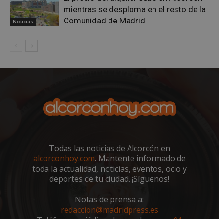
mientras se desploma en el resto de la
Comunidad de Madrid
Noticias
sp_landing
23 horas 59
Spotify Inc.
minutos
.spotify.com
Todas las noticias de Alcorcón en
alcorconhoy.com
. Mantente informado de
VISITOR_PRIVACY_METADATA
5 meses 4
YouTube
semanas
.youtube.com
toda la actualidad, noticias, eventos, ocio y
deportes de tu ciudad. ¡Síguenos!
Notas de prensa a:
redaccion@madridpress.es