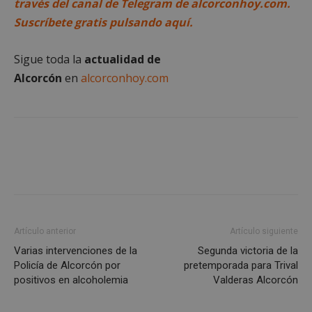
través del canal de Telegram de alcorconhoy.com.
Cookies estrictamente necesarias
Suscríbete gratis pulsando aquí.
Cookies de rendimiento
Cookies de preferencias
Sigue toda la
actualidad de
Cookies de funcionalidad
Alcorcón
en
alcorconhoy.com
Cookies no clasificadas
Las cookies estrictamente necesarias permiten la
funcionalidad principal del sitio web, como el
inicio de sesión de usuario y la gestión de cuentas.
El sitio web no se puede utilizar correctamente sin
las cookies estrictamente necesarias.
Proveedor
/
Nombre
Vencimient
Dominio
PHPSESSID
Sesión
PHP.net
alcorconhoy.com
Artículo anterior
Artículo siguiente
Varias intervenciones de la
Segunda victoria de la
Policía de Alcorcón por
pretemporada para Trival
positivos en alcoholemia
Valderas Alcorcón