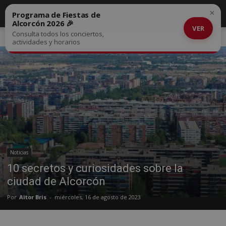
×
Programa de Fiestas de
Alcorcón 2026 🎉
VER
Consulta todos los conciertos,
Inicio
Noticias
actividades y horarios
Noticias
10 secretos y curiosidades sobre la
ciudad de Alcorcón
Por
Aitor Bris
-
miércoles, 16 de agosto de 2023