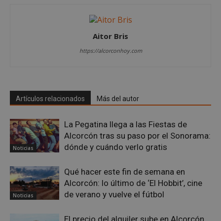
Aitor Bris
https://alcorconhoy.com
Google
Privacy Policy
Artículos relacionados
Más del autor
AWSALBCORS
1 semana
La Pegatina llega a las Fiestas de
Amazon.com
Inc.
Alcorcón tras su paso por el Sonorama:
embed.bsky.app
dónde y cuándo verlo gratis
Noticias
Qué hacer este fin de semana en
Alcorcón: lo último de ‘El Hobbit’, cine
de verano y vuelve el fútbol
Noticias
El precio del alquiler sube en Alcorcón