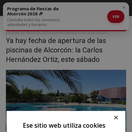
×
Programa de Fiestas de
Alcorcón 2026 🎉
VER
Consulta todos los conciertos,
Inicio
Ya hay fecha de apertura de las piscinas de Alcorcón: la Carlos
actividades y horarios
Hernández Ortiz, este sábado
Ya hay fecha de apertura de las
piscinas de Alcorcón: la Carlos Hernández Ortiz, este sábado
Ya hay fecha de apertura de las
piscinas de Alcorcón: la Carlos
Hernández Ortiz, este sábado
×
Ese sitio web utiliza cookies