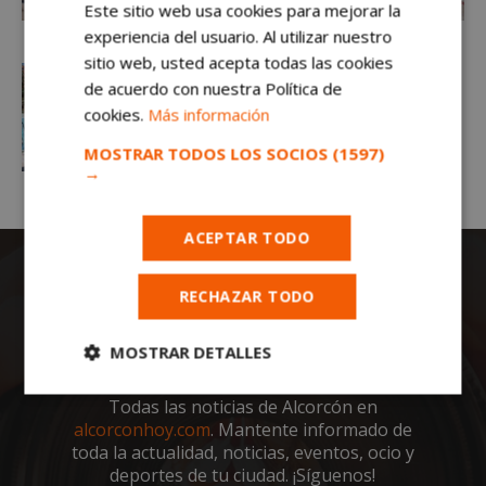
Este sitio web usa cookies para mejorar la
experiencia del usuario. Al utilizar nuestro
sitio web, usted acepta todas las cookies
de acuerdo con nuestra Política de
cookies.
Más información
MOSTRAR TODOS LOS SOCIOS
(1597)
→
ACEPTAR TODO
RECHAZAR TODO
MOSTRAR DETALLES
Cookies
Cookies de
Todas las noticias de Alcorcón en
estrictamente
rendimiento
alcorconhoy.com
. Mantente informado de
necesarias
toda la actualidad, noticias, eventos, ocio y
deportes de tu ciudad. ¡Síguenos!