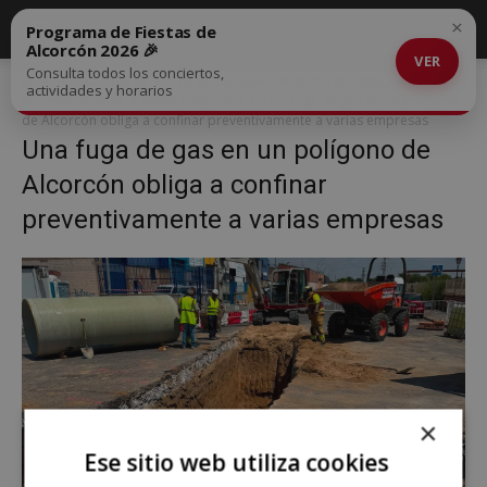
×
Programa de Fiestas de
Alcorcón 2026 🎉
VER
Consulta todos los conciertos,
Inicio
Una fuga de gas en un polígono de Alcorcón obliga a confinar
actividades y horarios
preventivamente a varias empresas
Una fuga de gas en un polígono
de Alcorcón obliga a confinar preventivamente a varias empresas
Una fuga de gas en un polígono de
Alcorcón obliga a confinar
preventivamente a varias empresas
×
Ese sitio web utiliza cookies