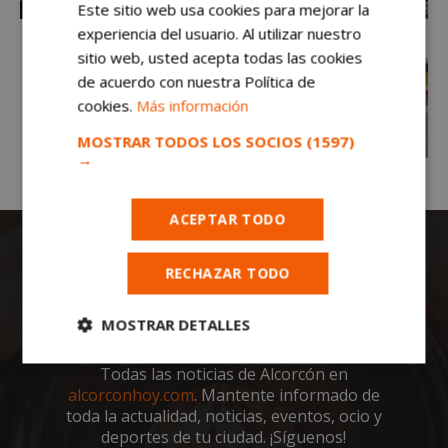
Este sitio web usa cookies para mejorar la
experiencia del usuario. Al utilizar nuestro
sitio web, usted acepta todas las cookies
de acuerdo con nuestra Política de
cookies.
Más información
MOSTRAR TODOS LOS SOCIOS
(1597)
→
ACEPTAR TODO
RECHAZAR TODO
MOSTRAR DETALLES
Cookies
Cookies de
Todas las noticias de Alcorcón en
estrictamente
rendimiento
alcorconhoy.com
. Mantente informado de
necesarias
toda la actualidad, noticias, eventos, ocio y
deportes de tu ciudad. ¡Síguenos!