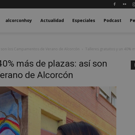
y.com
alcorconhoy
Actualidad
Especiales
Podcast
Pe
así son los Campamentos de Verano de Alcorcón
Talleres gratuitos y un 40%
 40% más de plazas: así son
erano de Alcorcón