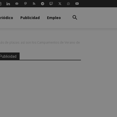
riódico
Publicidad
Empleo
 más de plazas: así son los Campamentos de Verano de
Publicidad