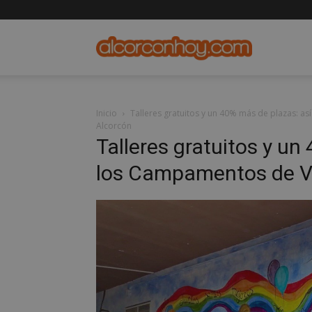
alcorconho
Inicio
Talleres gratuitos y un 40% más de plazas: 
Alcorcón
Talleres gratuitos y un
los Campamentos de V