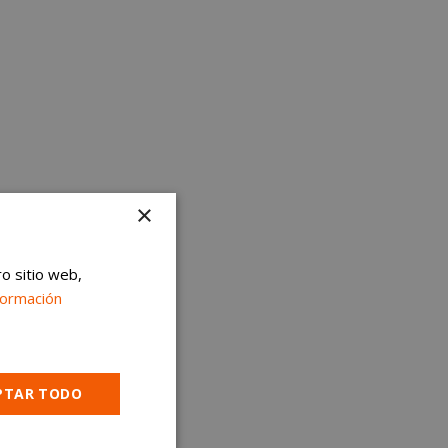
×
ro sitio web,
formación
PTAR TODO