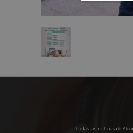
Cookies
estrictament
necesarias
Cooki
Las cookies estricta
la gestión de cuenta
Nombre
PHPSESSID
Todas las noticias de Alc