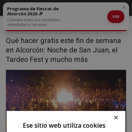
×
Programa de Fiestas de
Alcorcón 2026 🎉
VER
Consulta todos los conciertos,
Inicio
Qué hacer gratis este fin de semana en Alcorcón: Noche de San
actividades y horarios
Juan, el Tardeo Fest y mucho más
Qué hacer gratis este fin de
semana en Alcorcón: Noche de San Juan, el Tardeo Fest y mucho más
Qué hacer gratis este fin de semana
en Alcorcón: Noche de San Juan, el
Tardeo Fest y mucho más
×
Ese sitio web utiliza cookies