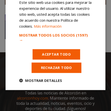
Este sitio web usa cookies para mejorar la
experiencia del usuario. Al utilizar nuestro
sitio web, usted acepta todas las cookies
de acuerdo con nuestra Política de
cookies.
Más información
MOSTRAR TODOS LOS SOCIOS
(1597)
→
ACEPTAR TODO
RECHAZAR TODO
MOSTRAR DETALLES
Cookies
Cookies de
Todas las noticias de Alcorcón en
estrictamente
rendimiento
alcorconhoy.com
. Mantente informado de
necesarias
toda la actualidad, noticias, eventos, ocio y
deportes de tu ciudad. ¡Síguenos!