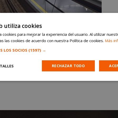
b utiliza cookies
 cookies para mejorar la experiencia del usuario. Al utilizar nuest
s las cookies de acuerdo con nuestra Política de cookies.
Más in
S LOS SOCIOS
(1597) →
TALLES
RECHAZAR TODO
ACE
Cookies de
Cookies de
Cookies de
e
rendimiento
preferencias
funcionalidad