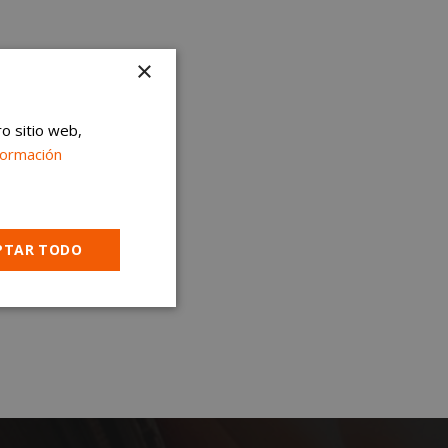
×
ro sitio web,
formación
PTAR TODO
Cookies no
clasificadas