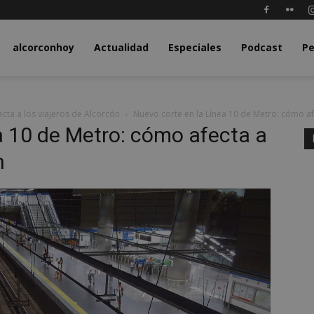
y.com
alcorconhoy
Actualidad
Especiales
Podcast
Pe
cta a los viajeros de Alcorcón
Nuevo corte en la Línea 10 de Metro: cómo af
a 10 de Metro: cómo afecta a
n