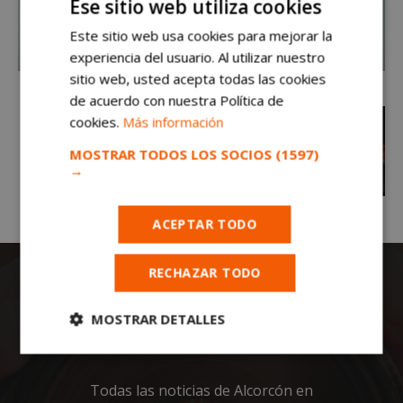
Ese sitio web utiliza cookies
Este sitio web usa cookies para mejorar la
experiencia del usuario. Al utilizar nuestro
sitio web, usted acepta todas las cookies
de acuerdo con nuestra Política de
cookies.
Más información
MOSTRAR TODOS LOS SOCIOS
(1597)
→
ACEPTAR TODO
RECHAZAR TODO
MOSTRAR DETALLES
Cookies
Cookies de
estrictamente
rendimiento
necesarias
Todas las noticias de Alcorcón en