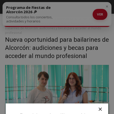
×
Programa de Fiestas de
Alcorcón 2026 🎉
VER
Consulta todos los conciertos,
Inicio
Nueva oportunidad para bailarines de Alcorcón: audiciones y
actividades y horarios
becas para acceder al mundo profesional
Nueva oportunidad para
bailarines de Alcorcón: audiciones y becas para acceder al mundo
profesional
Nueva oportunidad para bailarines de
Alcorcón: audiciones y becas para
acceder al mundo profesional
×