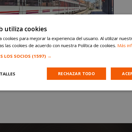
b utiliza cookies
 cookies para mejorar la experiencia del usuario. Al utilizar nuest
s las cookies de acuerdo con nuestra Política de cookies.
Más in
S LOS SOCIOS
(1597) →
TALLES
RECHAZAR TODO
ACE
Cookies de
Cookies de
Cookies de
e
rendimiento
preferencias
funcionalidad