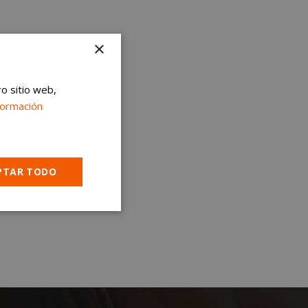
×
ro sitio web,
formación
PTAR TODO
Cookies no
clasificadas