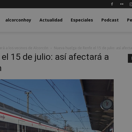
y.com
alcorconhoy
Actualidad
Especiales
Podcast
Pe
tará a los vecinos de Alcorcón
Nueva huelga de Renfe el 15 de julio: así afect
l 15 de julio: así afectará a
n