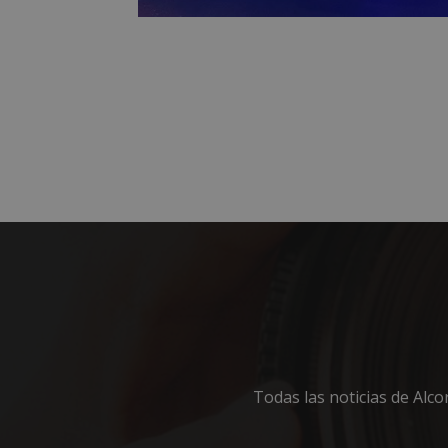
estrictament
necesarias
Cooki
Las cookies estricta
la gestión de cuenta
Nombre
PHPSESSID
Todas las noticias de Alc
AWSALBCORS