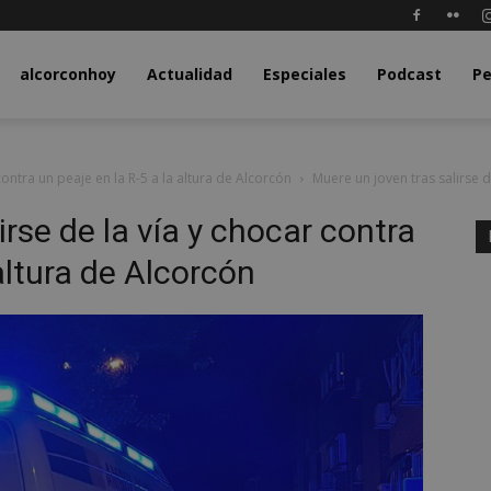
y.com
alcorconhoy
Actualidad
Especiales
Podcast
Pe
contra un peaje en la R-5 a la altura de Alcorcón
Muere un joven tras salirse d
irse de la vía y chocar contra
 altura de Alcorcón