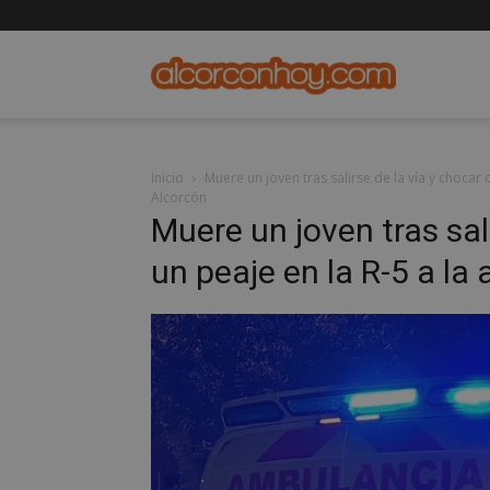
alcorconho
Inicio
Muere un joven tras salirse de la vía y chocar 
Alcorcón
Muere un joven tras sal
un peaje en la R-5 a la