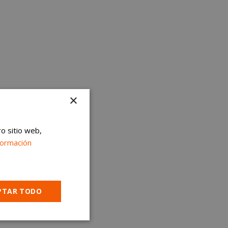
×
ro sitio web,
formación
PTAR TODO
Cookies no