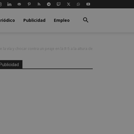
riódico
Publicidad
Empleo
e la vía y chocar contra un peaje en la R-5 a la altura de
Publicidad