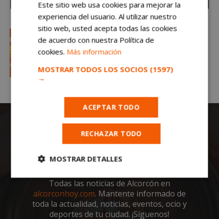
Este sitio web usa cookies para mejorar la
experiencia del usuario. Al utilizar nuestro
sitio web, usted acepta todas las cookies
de acuerdo con nuestra Política de
cookies.
Más información
MOSTRAR TODOS LOS SOCIOS
(1597)
→
ACEPTAR TODO
RECHAZAR TODO
MOSTRAR DETALLES
Cookies
Cookies de
Todas las noticias de Alcorcón en
estrictamente
rendimiento
alcorconhoy.com
. Mantente informado de
necesarias
toda la actualidad, noticias, eventos, ocio y
deportes de tu ciudad. ¡Síguenos!