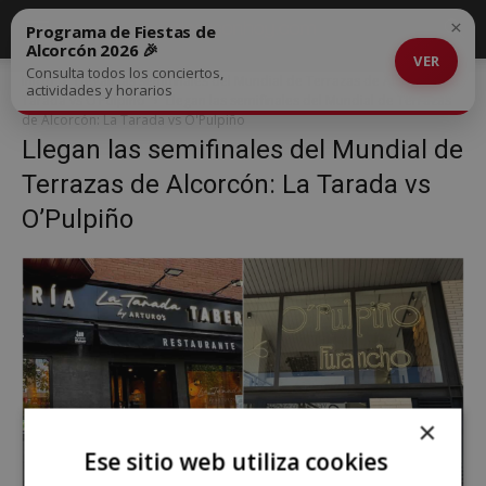
×
Programa de Fiestas de
Alcorcón 2026 🎉
VER
Consulta todos los conciertos,
Inicio
Llegan las semifinales del Mundial de Terrazas de Alcorcón: La
actividades y horarios
Tarada vs O’Pulpiño
Llegan las semifinales del Mundial de Terrazas
de Alcorcón: La Tarada vs O'Pulpiño
Llegan las semifinales del Mundial de
Terrazas de Alcorcón: La Tarada vs
O’Pulpiño
×
Ese sitio web utiliza cookies