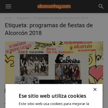
Inicio
Etiquetas
Programas de fiestas de Alcorcón 2018
Etiqueta: programas de fiestas de
Alcorcón 2018
×
Noticias
Ese sitio web utiliza cookies
Martes, 4 de septiembre concierto
Este sitio web usa cookies para mejorar la
Valderock, En clave de do-s, Catstrike...