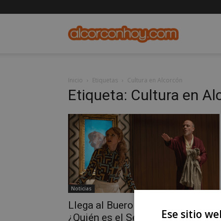
alcorconho
Inicio
Etiquetas
Cultura en Alcorcón
Etiqueta: Cultura en A
Noticias
Llega al Buero Vallejo la obra
Ese sitio we
¿Quién es el Señor Schmitt?