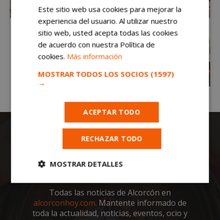
Este sitio web usa cookies para mejorar la
experiencia del usuario. Al utilizar nuestro
sitio web, usted acepta todas las cookies
de acuerdo con nuestra Política de
cookies.
Más información
MOSTRAR TODOS LOS SOCIOS
(1597)
→
ACEPTAR TODO
RECHAZAR TODO
MOSTRAR DETALLES
Cookies
Cookies de
Todas las noticias de Alcorcón en
estrictamente
rendimiento
necesarias
alcorconhoy.com
. Mantente informado de
toda la actualidad, noticias, eventos, ocio y