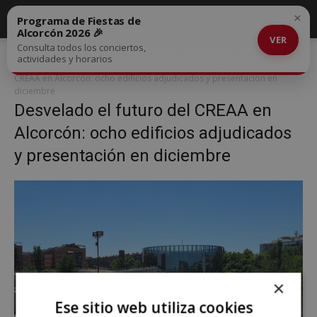
×
Programa de Fiestas de
Alcorcón 2026 🎉
VER
Consulta todos los conciertos,
Inicio
Desvelado el futuro del CREAA en Alcorcón: ocho edificios
actividades y horarios
adjudicados y presentación en diciembre
Desvelado el futuro del
CREAA en Alcorcón: ocho edificios adjudicados y presentación en
diciembre
Desvelado el futuro del CREAA en
Alcorcón: ocho edificios adjudicados
y presentación en diciembre
×
Ese sitio web utiliza cookies