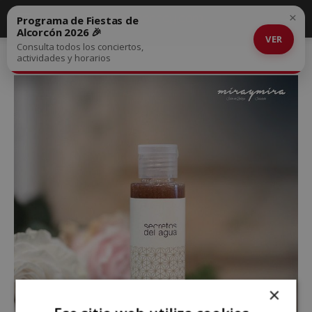
×
Programa de Fiestas de
Alcorcón 2026 🎉
VER
Consulta todos los conciertos,
actividades y horarios
×