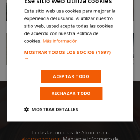
Ese sitio web utiliza cookies
Este sitio web usa cookies para mejorar la
experiencia del usuario. Al utilizar nuestro
sitio web, usted acepta todas las cookies
de acuerdo con nuestra Política de
cookies.
Más información
MOSTRAR TODOS LOS SOCIOS
(1597)
→
ACEPTAR TODO
RECHAZAR TODO
MOSTRAR DETALLES
Cookies
Cookies de
estrictamente
rendimiento
Todas las noticias de Alcorcón en
necesarias
alcorconhoy.com
. Mantente informado de