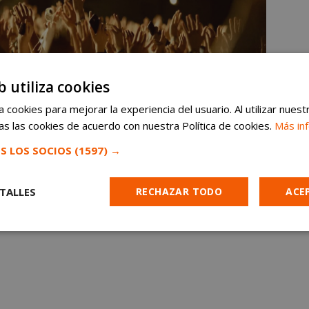
b utiliza cookies
 cookies para mejorar la experiencia del usuario. Al utilizar nuest
s las cookies de acuerdo con nuestra Política de cookies.
Más in
S LOS SOCIOS
(1597) →
TALLES
RECHAZAR TODO
ACE
Cookies de
Cookies de
Cookies de
e
rendimiento
preferencias
funcionalidad