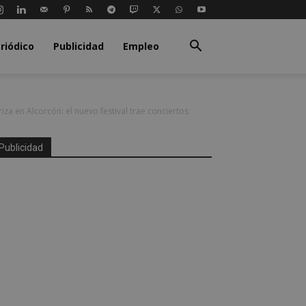
riódico
Publicidad
Empleo
riza en Alcorcón: el nuevo festival trae conciertos
Publicidad