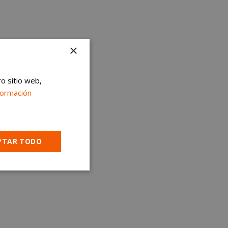
×
ro sitio web,
formación
PTAR TODO
Cookies no
clasificadas