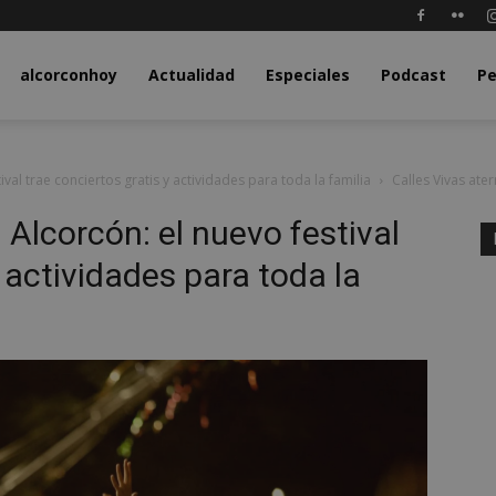
y.com
alcorconhoy
Actualidad
Especiales
Podcast
Pe
ival trae conciertos gratis y actividades para toda la familia
Calles Vivas ater
 Alcorcón: el nuevo festival
y actividades para toda la