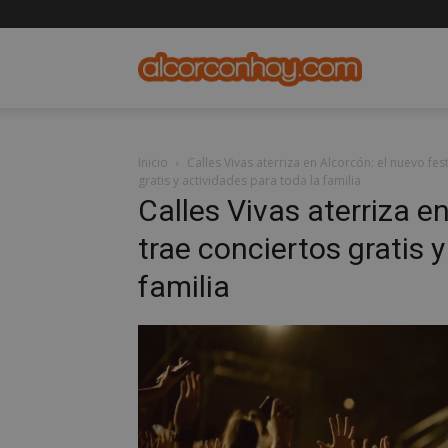
alcorconho
Inicio
Calles Vivas aterriza en Alcorcón: el nuevo fest
gratis y actividades para toda la familia
Calles Vivas aterriza en
trae conciertos gratis 
familia