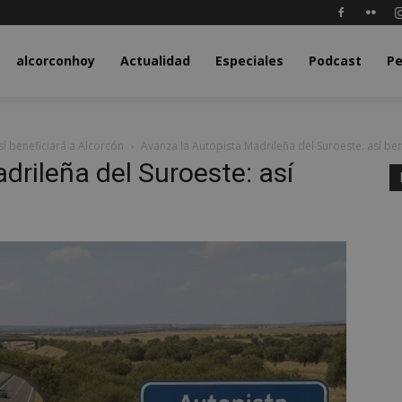
y.com
alcorconhoy
Actualidad
Especiales
Podcast
Pe
sí beneficiará a Alcorcón
Avanza la Autopista Madrileña del Suroeste: así ben
drileña del Suroeste: así