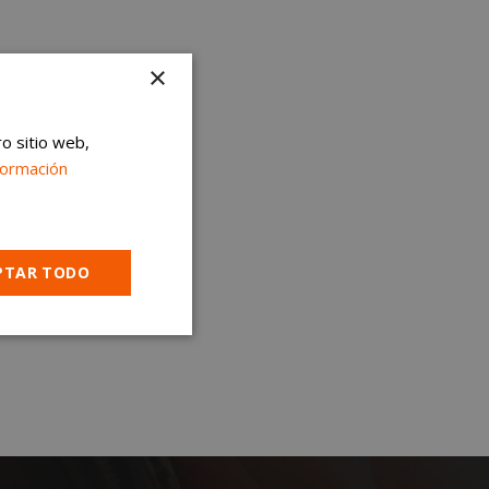
×
ro sitio web,
formación
PTAR TODO
Cookies no
clasificadas