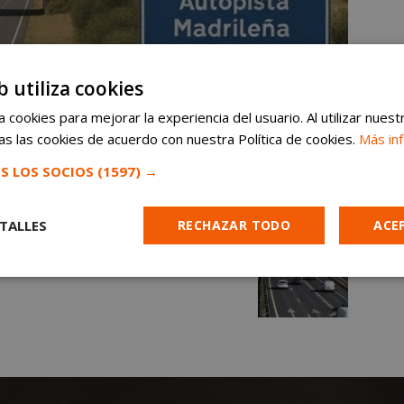
b utiliza cookies
 cookies para mejorar la experiencia del usuario. Al utilizar nuest
s las cookies de acuerdo con nuestra Política de cookies.
Más in
S LOS SOCIOS
(1597) →
TALLES
RECHAZAR TODO
ACE
Cookies de
Cookies de
Cookies de
e
rendimiento
preferencias
funcionalidad