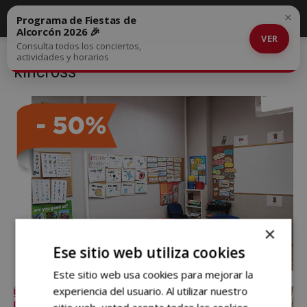
×
Programa de Fiestas de
Alcorcón 2026 🎉
VER
Consulta todos los conciertos,
Inicio
OFERTAS DE ALCORCÓN
kincross
actividades y horarios
kincross
×
Ese sitio web utiliza cookies
Este sitio web usa cookies para mejorar la
experiencia del usuario. Al utilizar nuestro