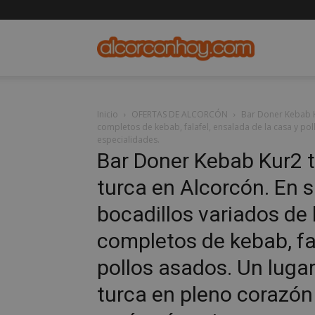
alcorconho
Inicio
OFERTAS DE ALCORCÓN
Bar Doner Kebab K
completos de kebab, falafel, ensalada de la casa y pol
especialidades.
Bar Doner Kebab Kur2 t
turca en Alcorcón. En 
bocadillos variados de
completos de kebab, fal
pollos asados. Un lugar
turca en pleno corazón 