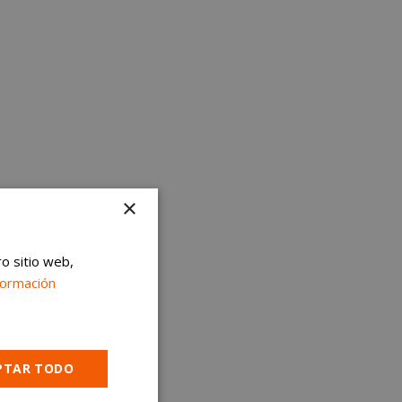
×
ro sitio web,
formación
PTAR TODO