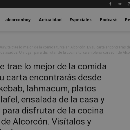
y.com
alcorconhoy
Actualidad
Especiales
Podcast
Pe
ur2 te trae lo mejor de la comida turca en Alcorcón. En su carta encontrarás 
los asados. Un lugar para disfrutar de la cocina turca en pleno corazón de Alc
e trae lo mejor de la comida
su carta encontrarás desde
 kebab, lahmacum, platos
afel, ensalada de la casa y
 para disfrutar de la cocina
de Alcorcón. Visítalos y