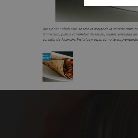
Cookies
estrictament
necesarias
Bar Doner Kebab Kur2 te trae lo mejor de la comida turca en
lahmacum, platos completos de kebab, falafel, ensalada de la
corazón de Alcorcón. Visítalos y verás cómo te sorprenderán
Cooki
Las cookies estricta
la gestión de cuenta
Nombre
PHPSESSID