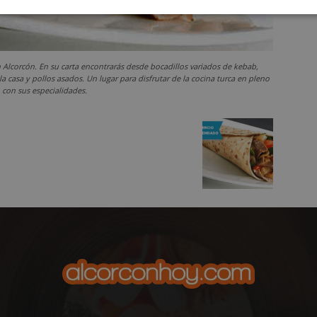
Cookies de
Cookies de
Cookies de
e
rendimiento
preferencias
funcionalidad
 Alcorcón. En su carta encontrarás desde bocadillos variados de kebab,
 casa y pollos asados. Un lugar para disfrutar de la cocina turca en pleno
 con sus especialidades.
es estrictamente necesarias
Cookies de rendimiento
Cookies de prefer
Cookies de funcionalidad
Cookies no clasificadas
mente necesarias permiten la funcionalidad principal del sitio web, como el inicio d
s. El sitio web no se puede utilizar correctamente sin las cookies estrictamente nece
Proveedor
/
Vencimiento
Descripción
Dominio
Sesión
Cookie generada por aplicaciones
PHP.net
lenguaje PHP. Este es un identifi
alcorconhoy.com
general que se utiliza para mante
de sesión del usuario. Normalm
generado al azar, la forma en qu
específico del sitio, pero un bue
mantener un estado de inicio de 