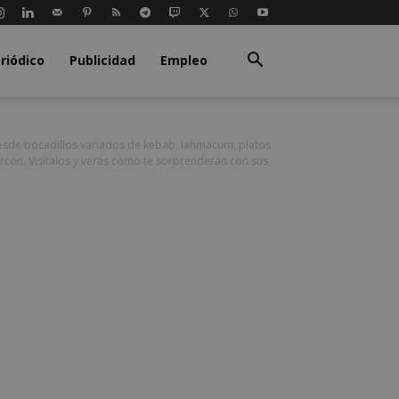
riódico
Publicidad
Empleo
desde bocadillos variados de kebab, lahmacum, platos
orcón. Visítalos y verás cómo te sorprenderán con sus