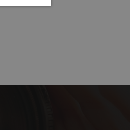
Cookies no
clasificadas
encias
e sesión de usuario y
sarias.
 basadas en el
cador de propósito
ner las variables
ente es un número
e se usa puede ser
n ejemplo es
sesión para un