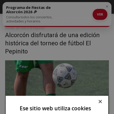
×
Programa de Fiestas de
Alcorcón 2026 🎉
VER
Consulta todos los conciertos,
Inicio
Alcorcón disfrutará de una edición histórica del torneo de
actividades y horarios
fútbol El Pepinito
Alcorcón disfrutará de una edición histórica del
torneo de fútbol El Pepinito
Alcorcón disfrutará de una edición
histórica del torneo de fútbol El
Pepinito
×
Ese sitio web utiliza cookies