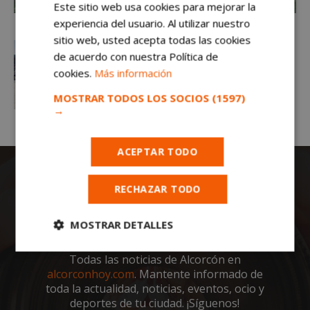
Este sitio web usa cookies para mejorar la
experiencia del usuario. Al utilizar nuestro
sitio web, usted acepta todas las cookies
de acuerdo con nuestra Política de
cookies.
Más información
MOSTRAR TODOS LOS SOCIOS
(1597)
→
ACEPTAR TODO
RECHAZAR TODO
MOSTRAR DETALLES
Cookies
Cookies de
Todas las noticias de Alcorcón en
estrictamente
rendimiento
alcorconhoy.com
. Mantente informado de
necesarias
toda la actualidad, noticias, eventos, ocio y
deportes de tu ciudad. ¡Síguenos!