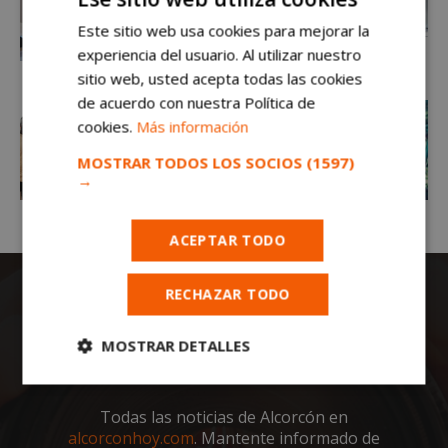
Este sitio web usa cookies para mejorar la
experiencia del usuario. Al utilizar nuestro
sitio web, usted acepta todas las cookies
de acuerdo con nuestra Política de
cookies.
Más información
MOSTRAR TODOS LOS SOCIOS
(1597)
→
ACEPTAR TODO
RECHAZAR TODO
MOSTRAR DETALLES
Cookies
Cookies de
estrictamente
rendimiento
Todas las noticias de Alcorcón en
necesarias
alcorconhoy.com
. Mantente informado de