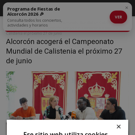
×
Programa de Fiestas de
Alcorcón 2026 🎉
VER
Consulta todos los conciertos,
Inicio
Alcorcón acogerá el Campeonato Mundial de Calistenia el
actividades y horarios
próximo 27 de junio
Alcorcón acogerá el Campeonato Mundial de
Calistenia el próximo 27 de junio
Alcorcón acogerá el Campeonato
Mundial de Calistenia el próximo 27
de junio
×
Ese sitio web utiliza cookies