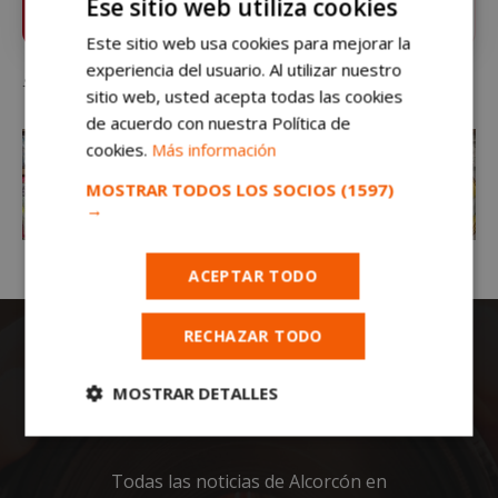
Ese sitio web utiliza cookies
VER
Pulsa la estrella y recibe las noticias de Alcorcón al
instante
Este sitio web usa cookies para mejorar la
experiencia del usuario. Al utilizar nuestro
Saco de pienso de 20Kg. para perro por 15€.
sitio web, usted acepta todas las cookies
de acuerdo con nuestra Política de
cookies.
Más información
MOSTRAR TODOS LOS SOCIOS
(1597)
→
ACEPTAR TODO
RECHAZAR TODO
MOSTRAR DETALLES
Cookies
Cookies de
estrictamente
rendimiento
necesarias
Todas las noticias de Alcorcón en