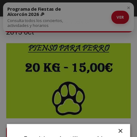
×
Programa de Fiestas de
Alcorcón 2026 🎉
VER
Consulta todos los conciertos,
Inicio
Piensos Cherokee Alcorcón
2015 oct
actividades y horarios
2015 oct
×
Sigue
alcorconhoy.com
en Google News ⭐