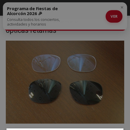
×
Programa de Fiestas de
Alcorcón 2026 🎉
VER
Consulta todos los conciertos,
Inicio
Óptica Retamas
opticas retamas
actividades y horarios
opticas retamas