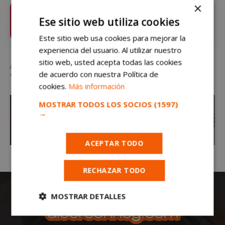
×
Sigue
alcorconhoy.com
en Google News ⭐
Ese sitio web utiliza cookies
VER
Pulsa la estrella y recibe las noticias de Alcorcón al
instante
Este sitio web usa cookies para mejorar la
experiencia del usuario. Al utilizar nuestro
Tus cristales con anti reflejante vienen con la pareja de cristales de sol
sitio web, usted acepta todas las cookies
graduados de Regalo. Oferta válida hasta 31/5/15 y no acumulable a
de acuerdo con nuestra Política de
descuentos, promociones y otras ofertas.
cookies.
Más información
MOSTRAR TODOS LOS SOCIOS
(1597)
→
ACEPTAR TODO
RECHAZAR TODO
MOSTRAR DETALLES
Cookies
Cookies de