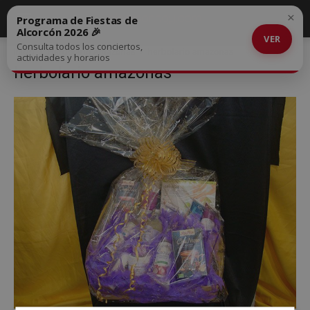
×
Programa de Fiestas de
Alcorcón 2026 🎉
VER
Consulta todos los conciertos,
Inicio
Herbolario Amazonas
herbolario amazonas
actividades y horarios
herbolario amazonas