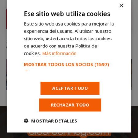
×
Ese sitio web utiliza cookies
Sigue
alcorconhoy.com
en Google News ⭐
VER
Pulsa la estrella y recibe las noticias de Alcorcón al
Este sitio web usa cookies para mejorar la
instante
experiencia del usuario. Al utilizar nuestro
sitio web, usted acepta todas las cookies
Sorteo hasta 2/5/2015 para el día de la madre de esta cesta para sentirse bella
de acuerdo con nuestra Política de
por fuera y por dentro.
cookies.
Más información
MOSTRAR TODOS LOS SOCIOS
(1597)
→
ACEPTAR TODO
RECHAZAR TODO
MOSTRAR DETALLES
Cookies
Cookies de