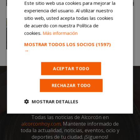
Este sitio web usa cookies para mejorar la
experiencia del usuario. Al utilizar nuestro
sitio web, usted acepta todas las cookies
de acuerdo con nuestra Política de
cookies.
Más información
MOSTRAR TODOS LOS SOCIOS
(1597)
→
ACEPTAR TODO
RECHAZAR TODO
MOSTRAR DETALLES
Cookies
Cookies de
Todas las noticias de Alcorcón en
estrictamente
rendimiento
alcorconhoy.com
. Mantente informado de
necesarias
toda la actualidad, noticias, eventos, ocio y
deportes de tu ciudad. ¡Síguenos!