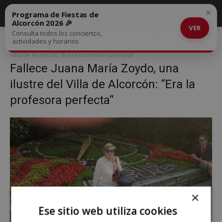
×
Programa de Fiestas de
Alcorcón 2026 🎉
VER
Consulta todos los conciertos,
Inicio
Fallece Juana María Zoydo, una ilustre del Villa de Alcorcón:
actividades y horarios
“Era la profesora perfecta”
Fallece Juana María Zoydo, una ilustre del
Villa de Alcorcón: “Era la profesora perfecta“
Fallece Juana María Zoydo, una
ilustre del Villa de Alcorcón: “Era la
profesora perfecta“
×
Ese sitio web utiliza cookies