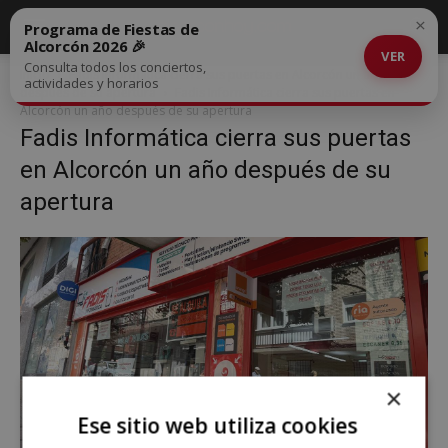
×
Programa de Fiestas de
Alcorcón 2026 🎉
VER
Consulta todos los conciertos,
Inicio
Fadis Informática cierra sus puertas en Alcorcón un año
actividades y horarios
después de su apertura
Fadis Informática cierra sus puertas en
Alcorcón un año después de su apertura
Fadis Informática cierra sus puertas
en Alcorcón un año después de su
apertura
×
Ese sitio web utiliza cookies