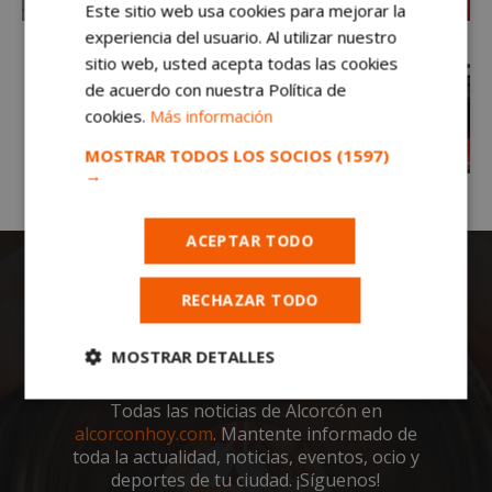
Este sitio web usa cookies para mejorar la
experiencia del usuario. Al utilizar nuestro
sitio web, usted acepta todas las cookies
de acuerdo con nuestra Política de
cookies.
Más información
MOSTRAR TODOS LOS SOCIOS
(1597)
→
ACEPTAR TODO
RECHAZAR TODO
MOSTRAR DETALLES
Cookies
Cookies de
Todas las noticias de Alcorcón en
estrictamente
rendimiento
alcorconhoy.com
. Mantente informado de
necesarias
toda la actualidad, noticias, eventos, ocio y
deportes de tu ciudad. ¡Síguenos!