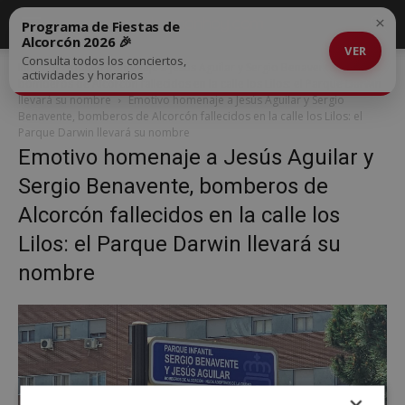
×
Programa de Fiestas de
Alcorcón 2026 🎉
VER
Consulta todos los conciertos,
Inicio
Emotivo homenaje a Jesús Aguilar y Sergio Benavente,
actividades y horarios
bomberos de Alcorcón fallecidos en la calle los Lilos: el Parque Darwin
llevará su nombre
Emotivo homenaje a Jesús Aguilar y Sergio
Benavente, bomberos de Alcorcón fallecidos en la calle los Lilos: el
Parque Darwin llevará su nombre
Emotivo homenaje a Jesús Aguilar y
Sergio Benavente, bomberos de
Alcorcón fallecidos en la calle los
Lilos: el Parque Darwin llevará su
nombre