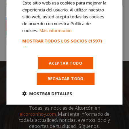
Este sitio web usa cookies para mejorar la
experiencia del usuario. Al utilizar nuestro
sitio web, usted acepta todas las cookies
de acuerdo con nuestra Política de
cookies.
Más información
MOSTRAR TODOS LOS SOCIOS
(1597)
→
ACEPTAR TODO
RECHAZAR TODO
MOSTRAR DETALLES
Cookies
Cookies de
Todas las noticias de Alcorcón en
estrictamente
rendimiento
alcorconhoy.com
. Mantente informado de
necesarias
toda la actualidad, noticias, eventos, ocio y
deportes de tu ciudad. ¡Síguenos!