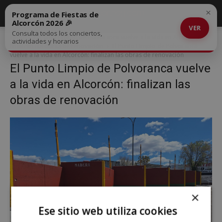
×
Programa de Fiestas de
Alcorcón 2026 🎉
VER
Consulta todos los conciertos,
Inicio
El Punto Limpio de Polvoranca vuelve a la vida en Alcorcón:
actividades y horarios
finalizan las obras de renovación
El Punto Limpio de Polvoranca
vuelve a la vida en Alcorcón: finalizan las obras de renovación
El Punto Limpio de Polvoranca vuelve
a la vida en Alcorcón: finalizan las
obras de renovación
×
Ese sitio web utiliza cookies