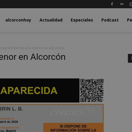
y.com
alcorconhoy
Actualidad
Especiales
Podcast
Pe
esaparición de una menor en Alcorcón
enor en Alcorcón