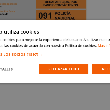
b utiliza cookies
 cookies para mejorar la experiencia del usuario. Al utilizar nuest
s las cookies de acuerdo con nuestra Política de cookies.
Más in
S LOS SOCIOS
(1597) →
TALLES
RECHAZAR TODO
ACE
Cookies de
Cookies de
Cookies de
e
rendimiento
preferencias
funcionalidad