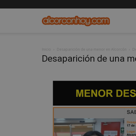
alcorconho
Inicio
Desaparición de una menor en Alcorcón
D
Desaparición de una m