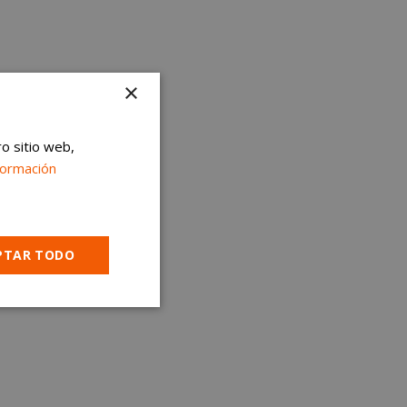
×
ro sitio web,
formación
PTAR TODO
Cookies no
clasificadas