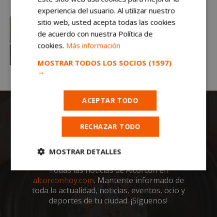
experiencia del usuario. Al utilizar nuestro
sitio web, usted acepta todas las cookies
de acuerdo con nuestra Política de
cookies.
Más información
MOSTRAR TODOS LOS SOCIOS
(1597)
→
ACEPTAR TODO
RECHAZAR TODO
MOSTRAR DETALLES
Todas las noticias de Alcorcón en
Cookies
Cookies de
estrictamente
rendimiento
alcorconhoy.com
. Mantente informado de
necesarias
toda la actualidad, noticias, eventos, ocio y
deportes de tu ciudad. ¡Síguenos!