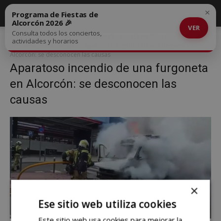
×
Programa de Fiestas de
Alcorcón 2026 🎉
VER
Consulta todos los conciertos,
Inicio
Aparatoso incendio de una furgoneta en Alcorcón: se
actividades y horarios
desconocen las causas
Aparatoso incendio de una furgoneta en
Alcorcón: se desconocen las causas
Aparatoso incendio de una furgoneta
en Alcorcón: se desconocen las
causas
×
Ese sitio web utiliza cookies
Este sitio web usa cookies para mejorar la