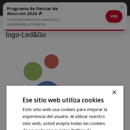
×
Programa de Fiestas de
Alcorcón 2026 🎉
VER
Consulta todos los conciertos,
Inicio
Responsable de logística y almacén en Alcorcón
logo-
actividades y horarios
Led&Go
logo-Led&Go
×
Ese sitio web utiliza cookies
Este sitio web usa cookies para mejorar la
experiencia del usuario. Al utilizar nuestro
sitio web, usted acepta todas las cookies