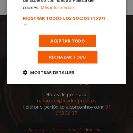
de acuerdo con nuestra Política de
cookies.
Más información
MOSTRAR TODOS LOS SOCIOS
(1597)
→
ACEPTAR TODO
RECHAZAR TODO
Todas las noticias de Alcorcón en
alcorconhoy.com
. Mantente informado de
MOSTRAR DETALLES
toda la actualidad, noticias, eventos, ocio y
deportes de tu ciudad. ¡Síguenos!
Cookies
Cookies de
estrictamente
rendimiento
Notas de prensa a:
necesarias
redaccion@madridpress.es
Teléfono periódico alcorconhoy.com:
91
643 36 97
Cookies de
Cookies de
preferencias
funcionalidad
Aviso legal
Política protección de datos