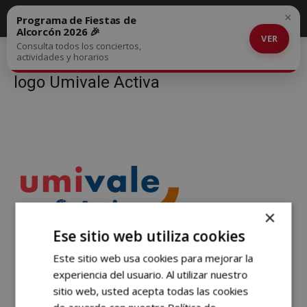
×
Programa de Fiestas de
Alcorcón 2026 🎉
VER
Consulta todos los conciertos,
Inicio
Fisioterapeuta con contrato indefinido en Alcorcón
logo
actividades y horarios
Umivale Activa
logo Umivale Activa
×
Ese sitio web utiliza cookies
Este sitio web usa cookies para mejorar la
experiencia del usuario. Al utilizar nuestro
sitio web, usted acepta todas las cookies