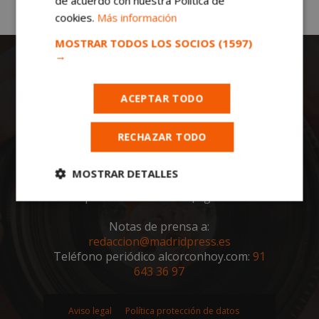
de acuerdo con nuestra Política de
cookies.
Más información
MOSTRAR TODOS LOS SOCIOS
(1597)
→
ACEPTAR TODO
RECHAZAR TODO
Todas las noticias de Alcorcón en
alcorconhoy.com
. Mantente informado de
MOSTRAR DETALLES
toda la actualidad, noticias, eventos, ocio y
deportes de tu ciudad. ¡Síguenos!
Cookies
Cookies de
estrictamente
rendimiento
Notas de prensa a:
necesarias
redaccion@madridpress.es
Teléfono periódico alcorconhoy.com:
91
643 36 97
Cookies de
Cookies de
preferencias
funcionalidad
Aviso legal
Política protección de datos