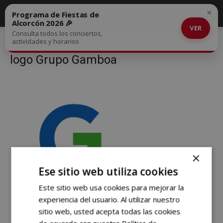
×
Programa de Fiestas de
Alcorcón 2026 🎉
VER
Consulta todos los conciertos,
Inicio
Agente de atención al cliente en Alcorcón
logo Grupo
actividades y horarios
Gamboa
logo Grupo Gamboa
×
Ese sitio web utiliza cookies
Este sitio web usa cookies para mejorar la
experiencia del usuario. Al utilizar nuestro
sitio web, usted acepta todas las cookies