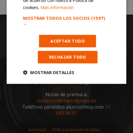
de acuerdo con nuestra Política de
cookies.
Más información
MOSTRAR TODOS LOS SOCIOS
(1597)
→
ACEPTAR TODO
RECHAZAR TODO
Todas las noticias de Alcorcón en
alcorconhoy.com
. Mantente informado de
MOSTRAR DETALLES
toda la actualidad, noticias, eventos, ocio y
deportes de tu ciudad. ¡Síguenos!
Cookies
Cookies de
estrictamente
rendimiento
Notas de prensa a:
necesarias
redaccion@madridpress.es
Teléfono periódico alcorconhoy.com:
91
643 36 97
Cookies de
Cookies de
preferencias
funcionalidad
Aviso legal
Política protección de datos