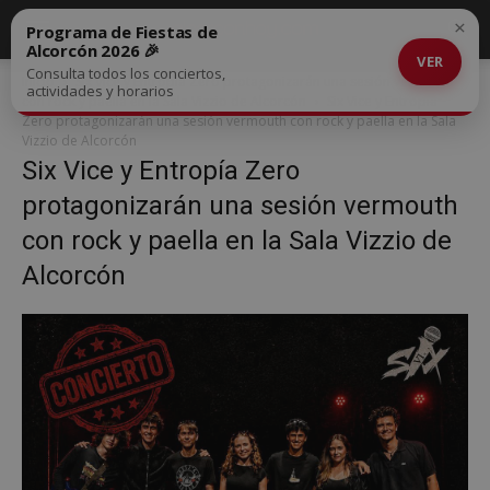
×
Programa de Fiestas de
Alcorcón 2026 🎉
VER
Consulta todos los conciertos,
Inicio
Six Vice y Entropía Zero protagonizarán una sesión vermouth
actividades y horarios
con rock y paella en la Sala Vizzio de Alcorcón
Six Vice y Entropía
Zero protagonizarán una sesión vermouth con rock y paella en la Sala
Vizzio de Alcorcón
Six Vice y Entropía Zero
protagonizarán una sesión vermouth
con rock y paella en la Sala Vizzio de
Alcorcón