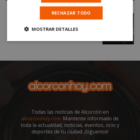
RECHAZAR TODO
MOSTRAR DETALLES
Cookies
Cookies de
estrictamente
rendimiento
necesarias
Cookies de
Cookies de
preferencias
funcionalidad
Cookies no clasificadas
Todas las noticias de Alcorcón en
alcorconhoy.com
. Mantente informado de
toda la actualidad, noticias, eventos, ocio y
deportes de tu ciudad. ¡Síguenos!