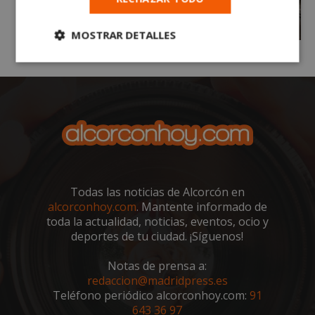
MOSTRAR DETALLES
Cookies
Cookies de
estrictamente
rendimiento
necesarias
Cookies de
Cookies de
preferencias
funcionalidad
Todas las noticias de Alcorcón en
alcorconhoy.com
. Mantente informado de
Cookies no clasificadas
toda la actualidad, noticias, eventos, ocio y
deportes de tu ciudad. ¡Síguenos!
Notas de prensa a:
redaccion@madridpress.es
Teléfono periódico alcorconhoy.com:
91
Cookies estrictamente necesarias
643 36 97