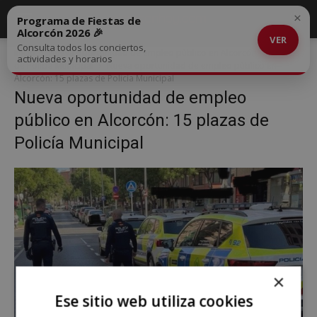
×
Programa de Fiestas de
Alcorcón 2026 🎉
VER
Consulta todos los conciertos,
Inicio
Nueva oportunidad de empleo público en Alcorcón: 15 plazas
actividades y horarios
de Policía Municipal
Nueva oportunidad de empleo público en
Alcorcón: 15 plazas de Policía Municipal
Nueva oportunidad de empleo
público en Alcorcón: 15 plazas de
Policía Municipal
×
Ese sitio web utiliza cookies