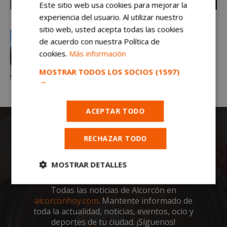
Este sitio web usa cookies para mejorar la
experiencia del usuario. Al utilizar nuestro
sitio web, usted acepta todas las cookies
de acuerdo con nuestra Política de
cookies.
Más información
MOSTRAR TODOS LOS SOCIOS
(1597)
→
ACEPTAR TODO
RECHAZAR TODO
MOSTRAR DETALLES
Cookies
Cookies de
Todas las noticias de Alcorcón en
estrictamente
rendimiento
alcorconhoy.com
. Mantente informado de
necesarias
toda la actualidad, noticias, eventos, ocio y
deportes de tu ciudad. ¡Síguenos!