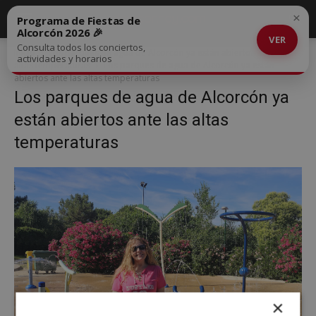
×
Programa de Fiestas de
Alcorcón 2026 🎉
VER
Consulta todos los conciertos,
Inicio
Los parques de agua de Alcorcón ya están abiertos ante las
actividades y horarios
altas temperaturas
Los parques de agua de Alcorcón ya están
abiertos ante las altas temperaturas
Los parques de agua de Alcorcón ya
están abiertos ante las altas
temperaturas
×