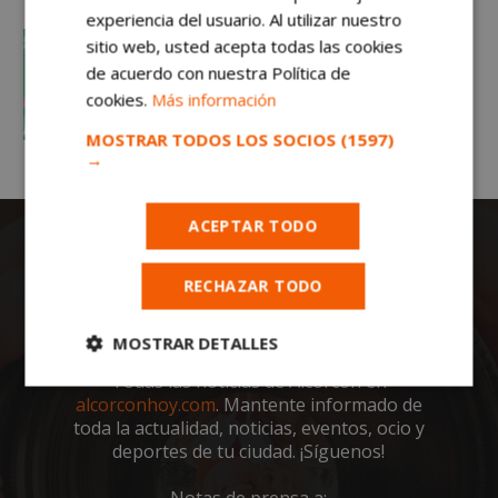
experiencia del usuario. Al utilizar nuestro
sitio web, usted acepta todas las cookies
de acuerdo con nuestra Política de
cookies.
Más información
MOSTRAR TODOS LOS SOCIOS
(1597)
→
ACEPTAR TODO
RECHAZAR TODO
MOSTRAR DETALLES
Todas las noticias de Alcorcón en
Cookies
Cookies de
alcorconhoy.com
. Mantente informado de
estrictamente
rendimiento
necesarias
toda la actualidad, noticias, eventos, ocio y
deportes de tu ciudad. ¡Síguenos!
Notas de prensa a: