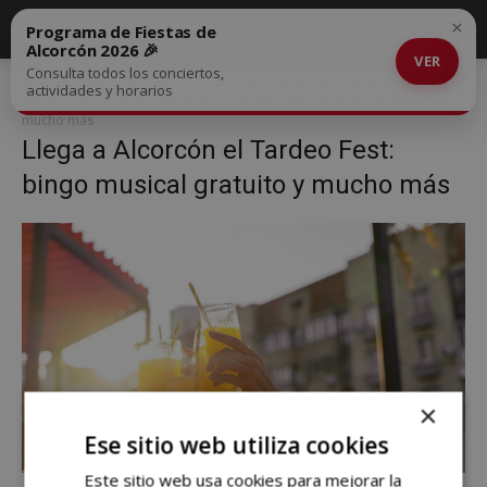
×
Programa de Fiestas de
Alcorcón 2026 🎉
VER
Consulta todos los conciertos,
Inicio
Llega a Alcorcón el Tardeo Fest: bingo musical gratuito y
actividades y horarios
mucho más
Llega a Alcorcón el Tardeo Fest: bingo musical gratuito y
mucho más
Llega a Alcorcón el Tardeo Fest:
bingo musical gratuito y mucho más
×
Ese sitio web utiliza cookies
Este sitio web usa cookies para mejorar la