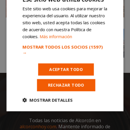
Este sitio web usa cookies para mejorar la
experiencia del usuario. Al utilizar nuestro
sitio web, usted acepta todas las cookies
de acuerdo con nuestra Política de
cookies.
Más información
MOSTRAR TODOS LOS SOCIOS
(1597)
→
ACEPTAR TODO
RECHAZAR TODO
MOSTRAR DETALLES
Cookies
Cookies de
estrictamente
rendimiento
Todas las noticias de Alcorcón en
necesarias
alcorconhoy.com
. Mantente informado de