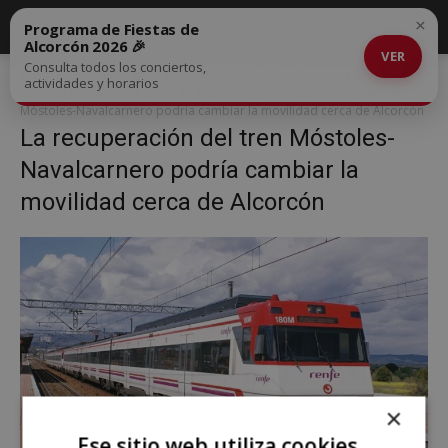
×
Programa de Fiestas de
Alcorcón 2026 🎉
VER
Consulta todos los conciertos,
Inicio
La recuperación del tren Móstoles-Navalcarnero podría
actividades y horarios
cambiar la movilidad cerca de Alcorcón
La recuperación del tren
Móstoles-Navalcarnero podría cambiar la movilidad cerca de Alcorcón
La recuperación del tren Móstoles-
Navalcarnero podría cambiar la
movilidad cerca de Alcorcón
×
Ese sitio web utiliza cookies