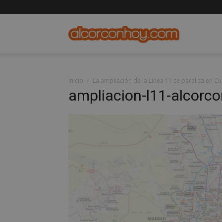
alcorconho
Inicio
La ampliación de la Línea 11 se paraliza en C
ampliacion-l11-alcorc