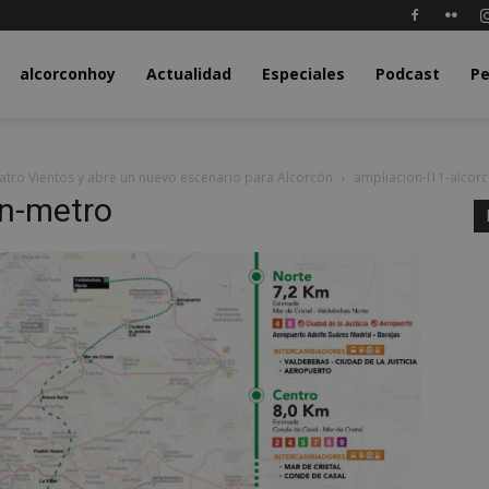
y.com
alcorconhoy
Actualidad
Especiales
Podcast
Pe
uatro Vientos y abre un nuevo escenario para Alcorcón
ampliacion-l11-alcor
on-metro