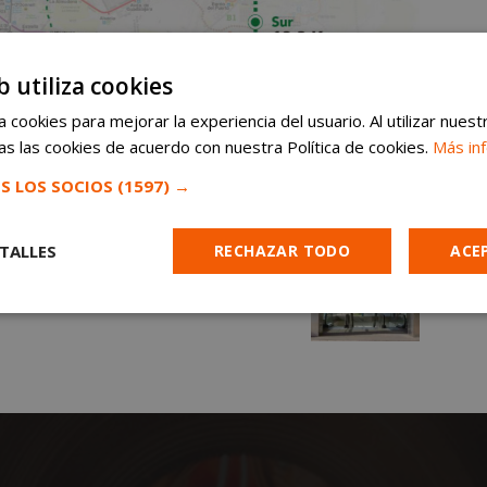
b utiliza cookies
 cookies para mejorar la experiencia del usuario. Al utilizar nuest
s las cookies de acuerdo con nuestra Política de cookies.
Más in
S LOS SOCIOS
(1597) →
TALLES
RECHAZAR TODO
ACE
Cookies de
Cookies de
Cookies de
e
rendimiento
preferencias
funcionalidad