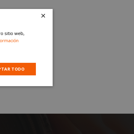
×
ro sitio web,
formación
PTAR TODO
Cookies no
clasificadas