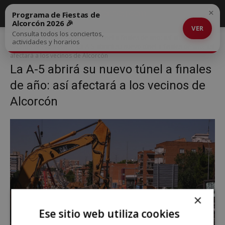
×
Programa de Fiestas de
Alcorcón 2026 🎉
VER
Consulta todos los conciertos,
Inicio
La A-5 abrirá su nuevo túnel a finales de año: así afectará a los
actividades y horarios
vecinos de Alcorcón
La A-5 abrirá su nuevo túnel a finales de año: así
afectará a los vecinos de Alcorcón
La A-5 abrirá su nuevo túnel a finales
de año: así afectará a los vecinos de
Alcorcón
×
Ese sitio web utiliza cookies