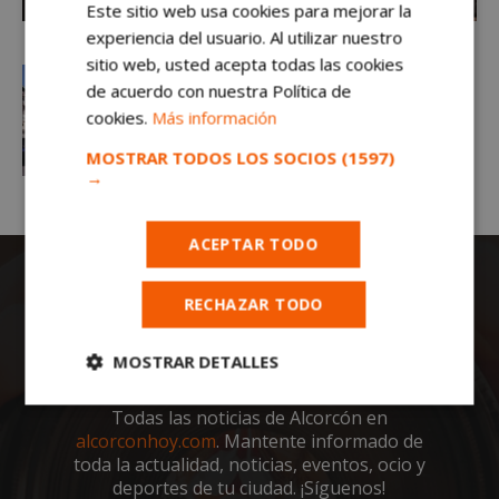
Este sitio web usa cookies para mejorar la
experiencia del usuario. Al utilizar nuestro
sitio web, usted acepta todas las cookies
de acuerdo con nuestra Política de
cookies.
Más información
MOSTRAR TODOS LOS SOCIOS
(1597)
→
ACEPTAR TODO
RECHAZAR TODO
MOSTRAR DETALLES
Cookies
Cookies de
Todas las noticias de Alcorcón en
estrictamente
rendimiento
alcorconhoy.com
. Mantente informado de
necesarias
toda la actualidad, noticias, eventos, ocio y
deportes de tu ciudad. ¡Síguenos!